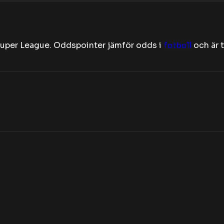
Super League.
Oddspointer jämför odds i
fotboll
och är 