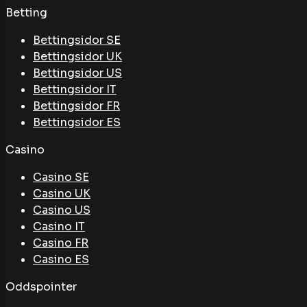
Betting
Bettingsidor SE
Bettingsidor UK
Bettingsidor US
Bettingsidor IT
Bettingsidor FR
Bettingsidor ES
Casino
Casino SE
Casino UK
Casino US
Casino IT
Casino FR
Casino ES
Oddspointer