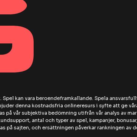
gt. Spel kan vara beroendeframkallande. Spela ansvarsful
rbjuder denna kostnadsfria onlineresurs i syfte att ge v
as på vår subjektiva bedömning utifrån vår analys av ma
ndsupport, antal och typer av spel, kampanjer, bonusa
s på sajten, och ersättningen påverkar rankningen av de