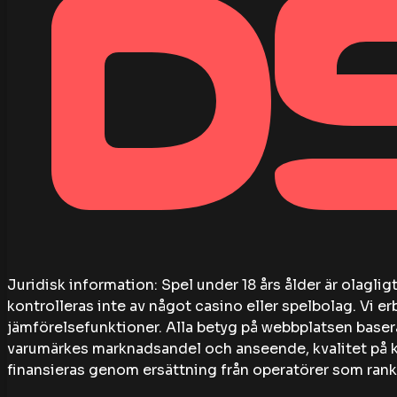
Juridisk information:
Spel under 18 års ålder är olagli
kontrolleras inte av något casino eller spelbolag. Vi e
jämförelsefunktioner. Alla betyg på webbplatsen baser
varumärkes marknadsandel och anseende, kvalitet på ku
finansieras genom ersättning från operatörer som ranka