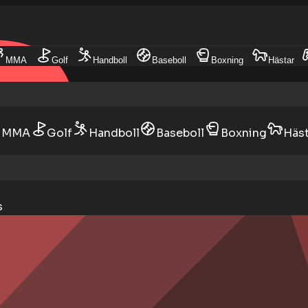
MMA
Golf
Handboll
Baseboll
Boxning
Hästar
MMA
Golf
Handboll
Baseboll
Boxning
Häst
s