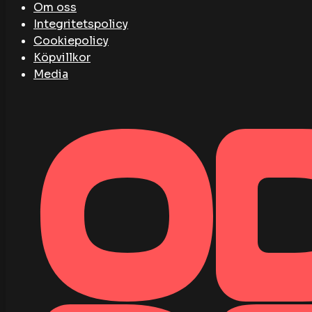
Om oss
Integritetspolicy
Cookiepolicy
Köpvillkor
Media