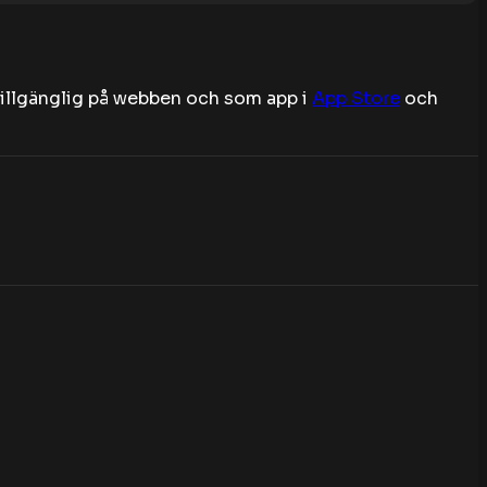
tillgänglig på webben och som app i
App Store
och