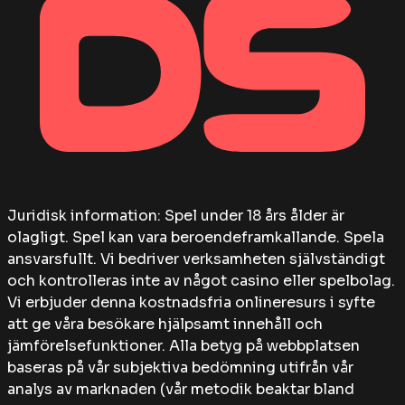
Juridisk information:
Spel under 18 års ålder är
olagligt. Spel kan vara beroendeframkallande. Spela
ansvarsfullt. Vi bedriver verksamheten självständigt
och kontrolleras inte av något casino eller spelbolag.
Vi erbjuder denna kostnadsfria onlineresurs i syfte
att ge våra besökare hjälpsamt innehåll och
jämförelsefunktioner. Alla betyg på webbplatsen
baseras på vår subjektiva bedömning utifrån vår
analys av marknaden (vår metodik beaktar bland