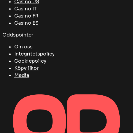
Casino US
Casino IT
Casino FR
Casino ES
Oddspointer
Om oss
Integritetspolicy
Cookiepolicy
Köpvillkor
Media