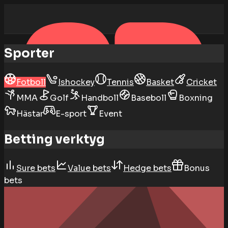
Sporter
Fotboll
Ishockey
Tennis
Basket
Cricket
MMA
Golf
Handboll
Baseboll
Boxning
Hästar
E-sport
Event
Betting verktyg
Sure bets
Value bets
Hedge bets
Bonus
bets