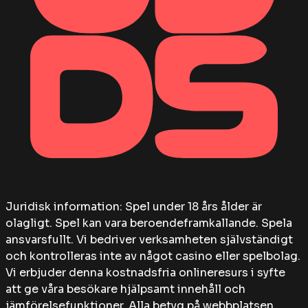
Juridisk information:
Spel under 18 års ålder är
olagligt. Spel kan vara beroendeframkallande. Spela
ansvarsfullt. Vi bedriver verksamheten självständigt
och kontrolleras inte av något casino eller spelbolag.
Vi erbjuder denna kostnadsfria onlineresurs i syfte
att ge våra besökare hjälpsamt innehåll och
jämförelsefunktioner. Alla betyg på webbplatsen