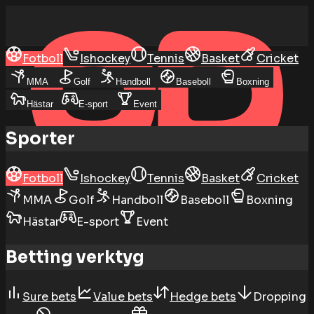
Fotboll
Ishockey
Tennis
Basket
Cricket
MMA
Golf
Handboll
Baseboll
Boxning
Hästar
E-sport
Event
Sporter
Fotboll
Ishockey
Tennis
Basket
Cricket
MMA
Golf
Handboll
Baseboll
Boxning
Hästar
E-sport
Event
Betting verktyg
Sure bets
Value bets
Hedge bets
Dropping