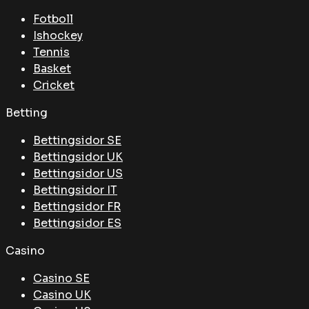
Fotboll
Ishockey
Tennis
Basket
Cricket
Betting
Bettingsidor SE
Bettingsidor UK
Bettingsidor US
Bettingsidor IT
Bettingsidor FR
Bettingsidor ES
Casino
Casino SE
Casino UK