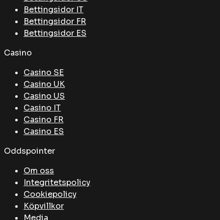
Bettingsidor IT
Bettingsidor FR
Bettingsidor ES
Casino
Casino SE
Casino UK
Casino US
Casino IT
Casino FR
Casino ES
Oddspointer
Om oss
Integritetspolicy
Cookiepolicy
Köpvillkor
Media