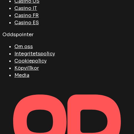
Casino US
Casino IT
Casino FR
Casino ES
Oddspointer
Om oss
Integritetspolicy
Cookiepolicy
Köpvillkor
Media