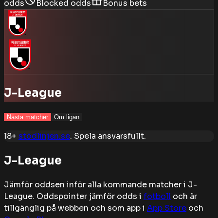
odds
Blocked odds
Bonus bets
Oddspointer
Odds
Betting
Casino
Media
Konto
J-League
Nästa matcher
Om ligan
18+
stödlinjen.se
.
Spela ansvarsfullt
.
J-League
Jämför oddsen inför alla kommande matcher i J-
League.
Oddspointer jämför odds i
fotboll
och är
tillgänglig på webben och som app i
App Store
och