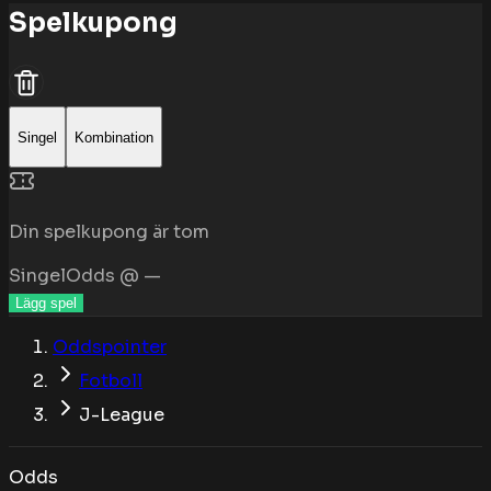
Spelkupong
Singel
Kombination
Din spelkupong är tom
Singel
Odds @ —
Lägg spel
Oddspointer
Fotboll
J-League
Odds