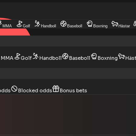
MMA
Golf
Handboll
Baseboll
Boxning
Hästar
MMA
Golf
Handboll
Baseboll
Boxning
Häst
odds
Blocked odds
Bonus bets