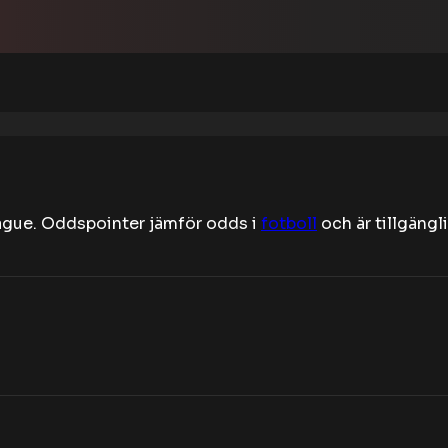
Oddspointer
ague.
Oddspointer jämför odds i
fotboll
och är tillgäng