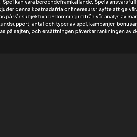
gt. Spel kan vara beroendeframkallande. Spela ansvarsful
rbjuder denna kostnadsfria onlineresurs i syfte att ge v
as på vår subjektiva bedömning utifrån vår analys av ma
ndsupport, antal och typer av spel, kampanjer, bonusa
s på sajten, och ersättningen påverkar rankningen av de