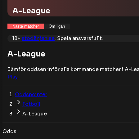
A-League
Nästa matcher
Om ligan
18+
stödlinjen.se
.
Spela ansvarsfullt
.
A-League
Odds
Betting
Casino
Media
Jämför oddsen inför alla kommande matcher i A-Le
Play
.
Konto
Oddspointer
Fotboll
A-League
Odds