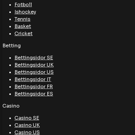
Fotboll
Ishockey
Tennis
Basket
Cricket
Betting
Bettingsidor SE
Bettingsidor UK
Bettingsidor US
Bettingsidor IT
Bettingsidor FR
Bettingsidor ES
Casino
Casino SE
Casino UK
Casino US