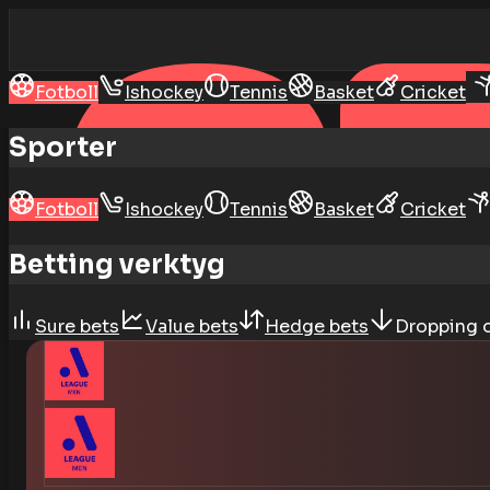
Fotboll
Ishockey
Tennis
Basket
Cricket
Sporter
Fotboll
Ishockey
Tennis
Basket
Cricket
Betting verktyg
Sure bets
Value bets
Hedge bets
Dropping 