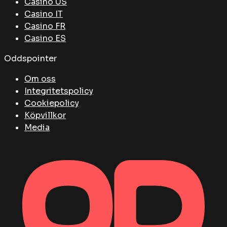
Casino US
Casino IT
Casino FR
Casino ES
Oddspointer
Om oss
Integritetspolicy
Cookiepolicy
Köpvillkor
Media