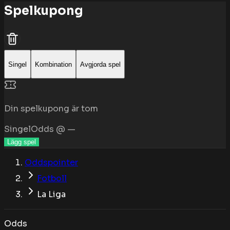
Spelkupong
Singel
Kombination
Avgjorda spel
Din spelkupong är tom
Singel
Odds @ —
Lägg spel
Oddspointer
Fotboll
La Liga
Odds