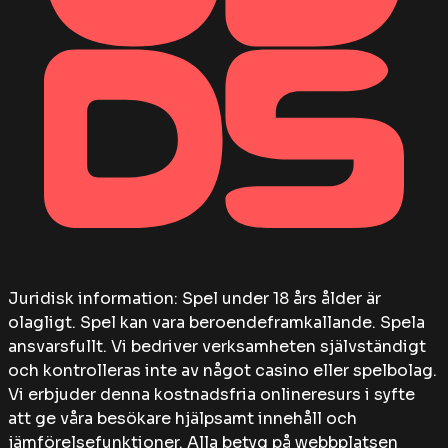
Juridisk information:
Spel under 18 års ålder är
olagligt. Spel kan vara beroendeframkallande. Spela
ansvarsfullt. Vi bedriver verksamheten självständigt
och kontrolleras inte av något casino eller spelbolag.
Vi erbjuder denna kostnadsfria onlineresurs i syfte
att ge våra besökare hjälpsamt innehåll och
jämförelsefunktioner. Alla betyg på webbplatsen