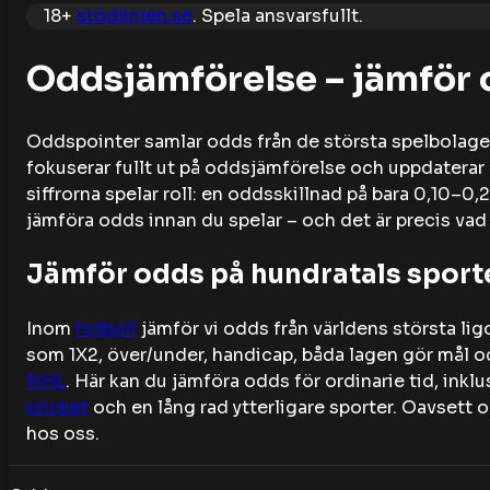
18+
stödlinjen.se
.
Spela ansvarsfullt
.
Oddsjämförelse – jämför o
Oddspointer samlar odds från de största spelbolagen p
fokuserar fullt ut på oddsjämförelse och uppdaterar al
siffrorna spelar roll: en oddsskillnad på bara 0,10–0,2
Odds
Betting
Casino
Media
jämföra odds innan du spelar – och det är precis vad v
Jämför odds på hundratals sporte
Konto
Inom
fotboll
jämför vi odds från världens största lig
som 1X2, över/under, handicap, båda lagen gör mål oc
NHL
. Här kan du jämföra odds för ordinarie tid, inkl
cricket
och en lång rad ytterligare sporter. Oavsett 
hos oss.