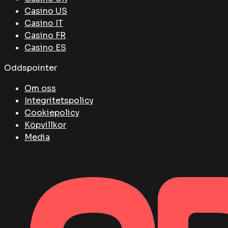
Casino US
Casino IT
Casino FR
Casino ES
Oddspointer
Om oss
Integritetspolicy
Cookiepolicy
Köpvillkor
Media