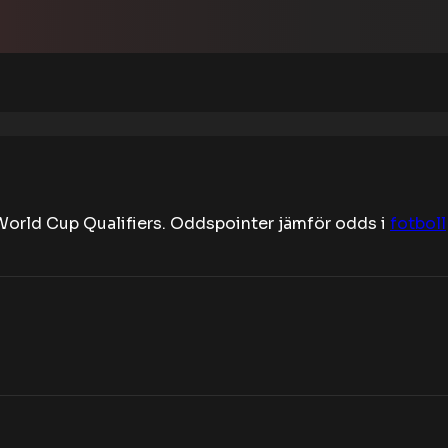
Oddspointer
World Cup Qualifiers.
Oddspointer jämför odds i
fotboll