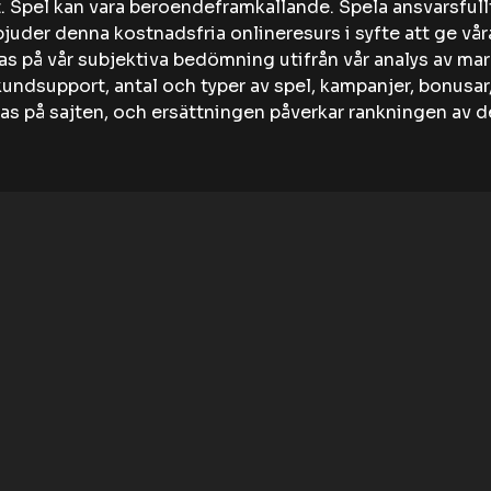
gt. Spel kan vara beroendeframkallande. Spela ansvarsful
rbjuder denna kostnadsfria onlineresurs i syfte att ge v
as på vår subjektiva bedömning utifrån vår analys av ma
ndsupport, antal och typer av spel, kampanjer, bonusa
s på sajten, och ersättningen påverkar rankningen av de