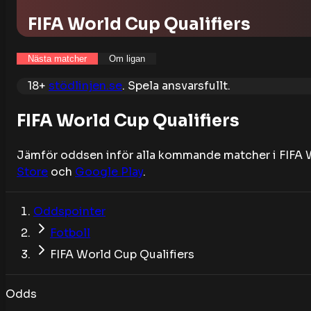
FIFA World Cup Qualifiers
Nästa matcher
Om ligan
18+
stödlinjen.se
.
Spela ansvarsfullt
.
FIFA World Cup Qualifiers
Odds
Betting
Casino
Media
Jämför oddsen inför alla kommande matcher i FIFA 
Store
och
Google Play
.
Konto
Oddspointer
Fotboll
FIFA World Cup Qualifiers
Odds