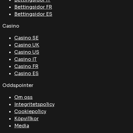
Bettingsidor FR
Bettingsidor ES
Casino
Casino SE
Casino UK
Casino US
Casino IT
Casino FR
Casino ES
Oddspointer
Om oss
Integritetspolicy
Cookiepolicy
Köpvillkor
Media