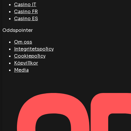
Casino IT
Casino FR
Casino ES
Oddspointer
Om oss
Integritetspolicy
Cookiepolicy
Köpvillkor
Media