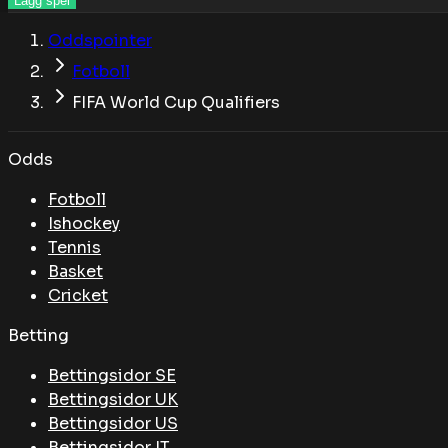
Lägg spel
Oddspointer
Fotboll
FIFA World Cup Qualifiers
Odds
Fotboll
Ishockey
Tennis
Basket
Cricket
Betting
Bettingsidor SE
Bettingsidor UK
Bettingsidor US
Bettingsidor IT