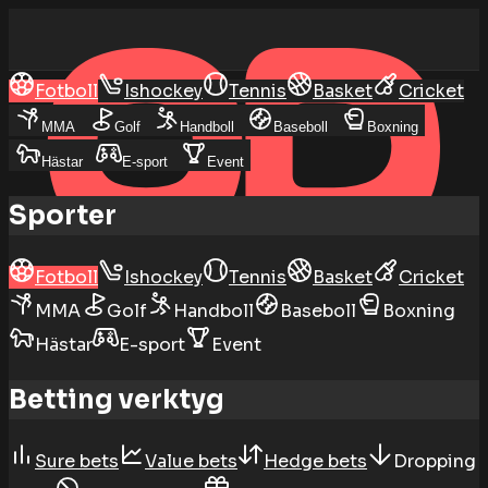
Fotboll
Ishockey
Tennis
Basket
Cricket
MMA
Golf
Handboll
Baseboll
Boxning
Hästar
E-sport
Event
Sporter
Fotboll
Ishockey
Tennis
Basket
Cricket
MMA
Golf
Handboll
Baseboll
Boxning
Hästar
E-sport
Event
Betting verktyg
Sure bets
Value bets
Hedge bets
Dropping