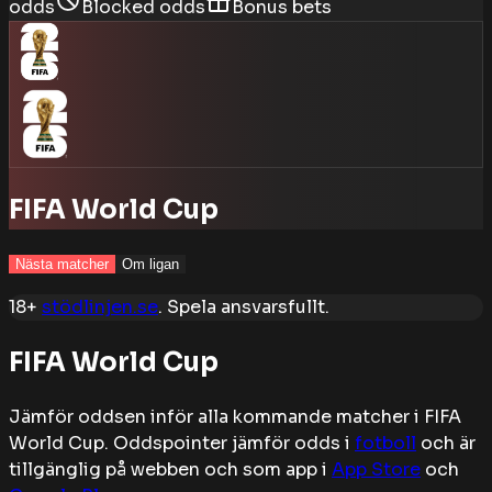
odds
Blocked odds
Bonus bets
Oddspointer
Odds
Betting
Casino
Media
Konto
FIFA World Cup
Nästa matcher
Om ligan
18+
stödlinjen.se
.
Spela ansvarsfullt
.
FIFA World Cup
Jämför oddsen inför alla kommande matcher i FIFA
World Cup.
Oddspointer jämför odds i
fotboll
och är
tillgänglig på webben och som app i
App Store
och