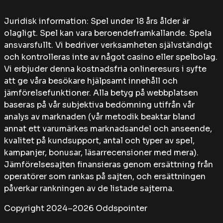
Juridisk information:
Spel under 18 års ålder är
olagligt. Spel kan vara beroendeframkallande. Spela
ansvarsfullt. Vi bedriver verksamheten självständigt
och kontrolleras inte av något casino eller spelbolag.
Vi erbjuder denna kostnadsfria onlineresurs i syfte
att ge våra besökare hjälpsamt innehåll och
jämförelsefunktioner. Alla betyg på webbplatsen
baseras på vår subjektiva bedömning utifrån vår
analys av marknaden (vår metodik beaktar bland
annat ett varumärkes marknadsandel och anseende,
kvalitet på kundsupport, antal och typer av spel,
kampanjer, bonusar, läsarrecensioner med mera).
Jämförelsesajten finansieras genom ersättning från
operatörer som rankas på sajten, och ersättningen
påverkar rankningen av de listade sajterna.
Copyright
2024–2026 Oddspointer