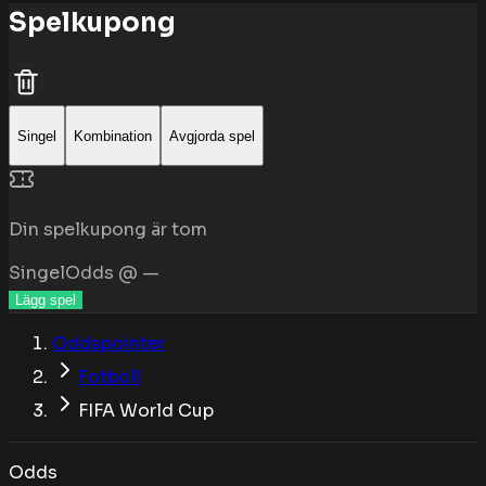
Spelkupong
Singel
Kombination
Avgjorda spel
Din spelkupong är tom
Singel
Odds @ —
Lägg spel
Oddspointer
Fotboll
FIFA World Cup
Odds