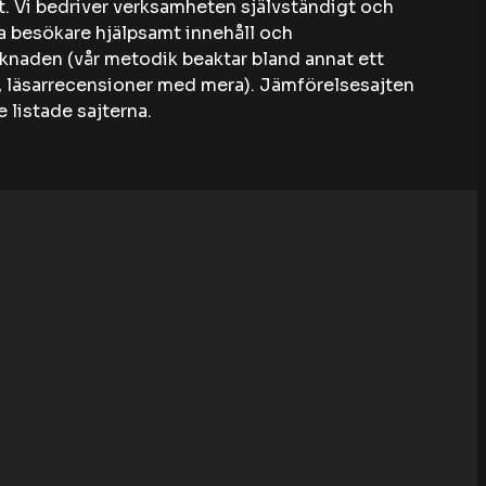
lt. Vi bedriver verksamheten självständigt och
åra besökare hjälpsamt innehåll och
rknaden (vår metodik beaktar bland annat ett
r, läsarrecensioner med mera). Jämförelsesajten
 listade sajterna.