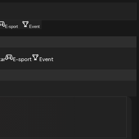
E-sport
Event
ar
E-sport
Event