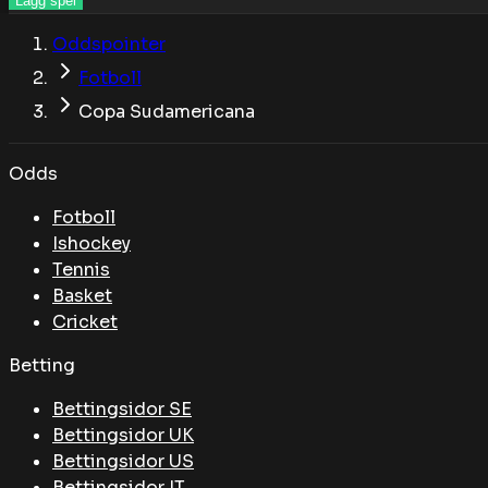
Lägg spel
Oddspointer
Fotboll
Copa Sudamericana
Odds
Fotboll
Ishockey
Tennis
Basket
Cricket
Betting
Bettingsidor SE
Bettingsidor UK
Bettingsidor US
Bettingsidor IT