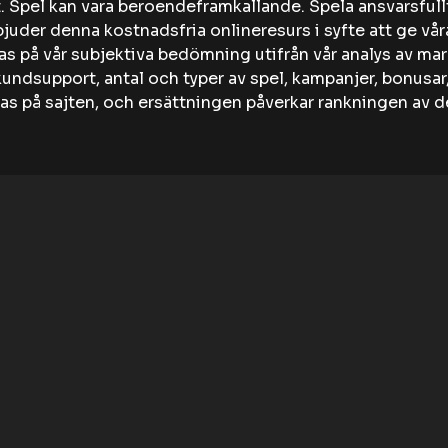
gt. Spel kan vara beroendeframkallande. Spela ansvarsful
rbjuder denna kostnadsfria onlineresurs i syfte att ge v
as på vår subjektiva bedömning utifrån vår analys av ma
ndsupport, antal och typer av spel, kampanjer, bonusa
s på sajten, och ersättningen påverkar rankningen av de