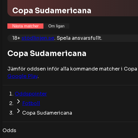
Copa Sudamericana
Nästa matcher
Om ligan
18+
stödlinjen.se
.
Spela ansvarsfullt
.
Copa Sudamericana
Odds
Betting
Casino
Media
Jämför oddsen inför alla kommande matcher i Cop
Google Play
.
Konto
Oddspointer
Fotboll
Copa Sudamericana
Odds