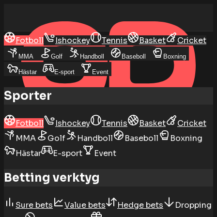
Fotboll
Ishockey
Tennis
Basket
Cricket
MMA
Golf
Handboll
Baseboll
Boxning
Hästar
E-sport
Event
Sporter
Fotboll
Ishockey
Tennis
Basket
Cricket
MMA
Golf
Handboll
Baseboll
Boxning
Hästar
E-sport
Event
Betting verktyg
Sure bets
Value bets
Hedge bets
Dropping