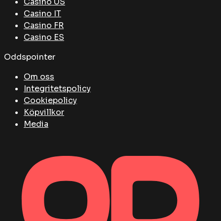
Casino US
Casino IT
Casino FR
Casino ES
Oddspointer
Om oss
Integritetspolicy
Cookiepolicy
Köpvillkor
Media