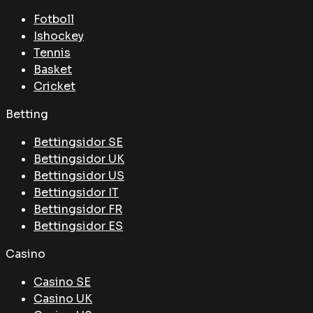
Fotboll
Ishockey
Tennis
Basket
Cricket
Betting
Bettingsidor SE
Bettingsidor UK
Bettingsidor US
Bettingsidor IT
Bettingsidor FR
Bettingsidor ES
Casino
Casino SE
Casino UK