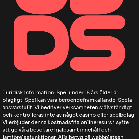
Juridisk information:
Spel under 18 års ålder är
olagligt. Spel kan vara beroendeframkallande. Spela
ansvarsfullt. Vi bedriver verksamheten självständigt
och kontrolleras inte av något casino eller spelbolag.
Vi erbjuder denna kostnadsfria onlineresurs i syfte
att ge våra besökare hjälpsamt innehåll och
jämförelsefunktioner. Alla betyg på webbplatsen