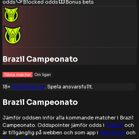
odds
Blocked odds
Bonus bets
Oddspointer
Odds
Betting
Casino
Media
Konto
Brazil Campeonato
Nästa matcher
Om ligan
18+
stödlinjen.se
.
Spela ansvarsfullt
.
Brazil Campeonato
Jämför oddsen inför alla kommande matcher i Brazil
Campeonato.
Oddspointer jämför odds i
fotboll
och
är tillgänglig på webben och som app i
App Store
och