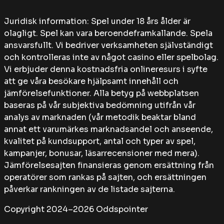
Juridisk information:
Spel under 18 års ålder är
olagligt. Spel kan vara beroendeframkallande. Spela
ansvarsfullt. Vi bedriver verksamheten självständigt
och kontrolleras inte av något casino eller spelbolag.
Vi erbjuder denna kostnadsfria onlineresurs i syfte
att ge våra besökare hjälpsamt innehåll och
jämförelsefunktioner. Alla betyg på webbplatsen
baseras på vår subjektiva bedömning utifrån vår
analys av marknaden (vår metodik beaktar bland
annat ett varumärkes marknadsandel och anseende,
kvalitet på kundsupport, antal och typer av spel,
kampanjer, bonusar, läsarrecensioner med mera).
Jämförelsesajten finansieras genom ersättning från
operatörer som rankas på sajten, och ersättningen
påverkar rankningen av de listade sajterna.
Copyright
2024–2026 Oddspointer