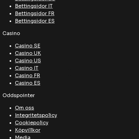
Bettingsidor IT
Bettingsidor FR
Bettingsidor ES
Casino
Casino SE
Casino UK
Casino US
Casino IT
Casino FR
Casino ES
Oddspointer
Om oss
Integritetspolicy
Cookiepolicy
Köpvillkor
Media