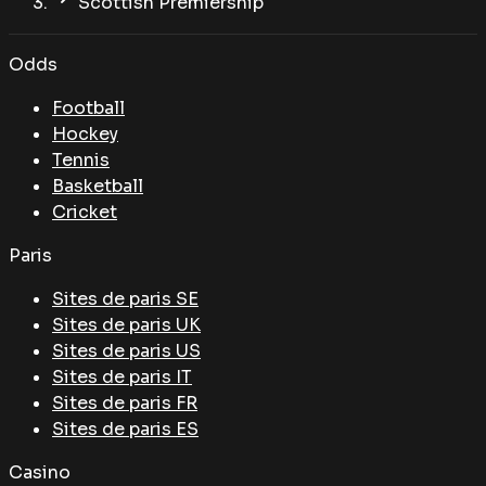
Scottish Premiership
Odds
Football
Hockey
Tennis
Basketball
Cricket
Paris
Sites de paris SE
Sites de paris UK
Sites de paris US
Sites de paris IT
Sites de paris FR
Sites de paris ES
Casino