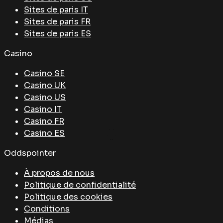
Sites de paris IT
Sites de paris FR
Sites de paris ES
Casino
Casino SE
Casino UK
Casino US
Casino IT
Casino FR
Casino ES
Oddspointer
À propos de nous
Politique de confidentialité
Politique des cookies
Conditions
Médias