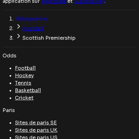
application sur
App Store
et
Google Play
.
Oddspointer
Football
Scottish Premiership
Odds
Football
Hockey
Tennis
Basketball
Cricket
Paris
Sites de paris SE
Sites de paris UK
Sites de paris US