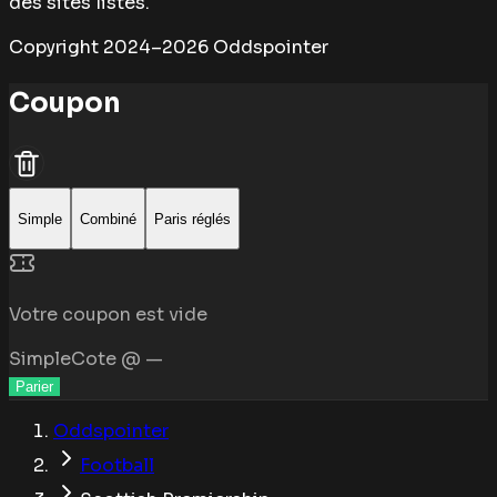
des sites listés.
Copyright
2024–2026 Oddspointer
Coupon
Simple
Combiné
Paris réglés
Votre coupon est vide
Simple
Cote @ —
Parier
Oddspointer
Football