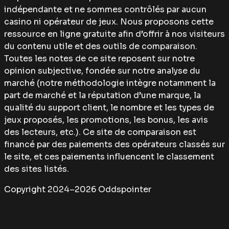
indépendante et ne sommes contrôlés par aucun
casino ni opérateur de jeux. Nous proposons cette
ressource en ligne gratuite afin d’offrir à nos visiteurs
du contenu utile et des outils de comparaison.
Toutes les notes de ce site reposent sur notre
opinion subjective, fondée sur notre analyse du
marché (notre méthodologie intègre notamment la
part de marché et la réputation d’une marque, la
qualité du support client, le nombre et les types de
jeux proposés, les promotions, les bonus, les avis
des lecteurs, etc.). Ce site de comparaison est
financé par des paiements des opérateurs classés sur
le site, et ces paiements influencent le classement
des sites listés.
Copyright
2024–2026 Oddspointer