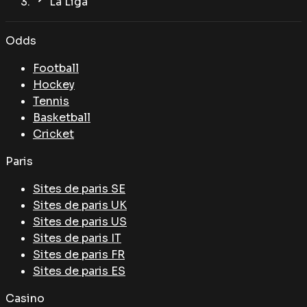
La Liga
Odds
Football
Hockey
Tennis
Basketball
Cricket
Paris
Sites de paris SE
Sites de paris UK
Sites de paris US
Sites de paris IT
Sites de paris FR
Sites de paris ES
Casino