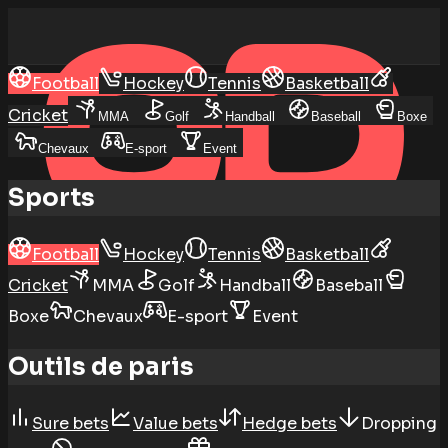
Football
Hockey
Tennis
Basketball
Cricket
MMA
Golf
Handball
Baseball
Boxe
Chevaux
E-sport
Event
Sports
Football
Hockey
Tennis
Basketball
Cricket
MMA
Golf
Handball
Baseball
Boxe
Chevaux
E-sport
Event
Outils de paris
Sure bets
Value bets
Hedge bets
Dropping