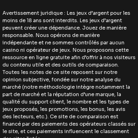
Avertissement juridique :
Les jeux d’argent pour les
moins de 18 ans sont interdits. Les jeux d’argent
peuvent créer une dépendance. Jouez de manière
responsable. Nous opérons de manière
indépendante et ne sommes contrôlés par aucun
casino ni opérateur de jeux. Nous proposons cette
ressource en ligne gratuite afin d’offrir à nos visiteurs
du contenu utile et des outils de comparaison.
Toutes les notes de ce site reposent sur notre
opinion subjective, fondée sur notre analyse du
marché (notre méthodologie intègre notamment la
part de marché et la réputation d’une marque, la
qualité du support client, le nombre et les types de
jeux proposés, les promotions, les bonus, les avis
des lecteurs, etc.). Ce site de comparaison est
financé par des paiements des opérateurs classés sur
le site, et ces paiements influencent le classement