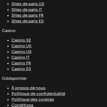
Sites de paris US
Sites de paris IT
Sites de paris FR
Sites de paris ES
Casino
Casino SE
Casino UK
Casino US
Casino IT
Casino FR
Casino ES
Oddspointer
À propos de nous
Politique de confidentialité
Politique des cookies
Conditions