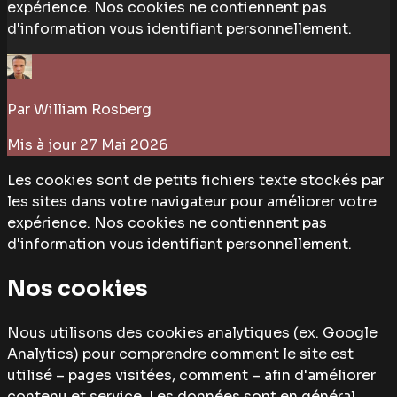
expérience. Nos cookies ne contiennent pas
d'information vous identifiant personnellement.
Par William Rosberg
Mis à jour
27 Mai 2026
Les cookies sont de petits fichiers texte stockés par
les sites dans votre navigateur pour améliorer votre
expérience. Nos cookies ne contiennent pas
d'information vous identifiant personnellement.
Nos cookies
Nous utilisons des cookies analytiques (ex. Google
Analytics) pour comprendre comment le site est
utilisé – pages visitées, comment – afin d'améliorer
contenu et service. Les données sont en général