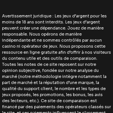
Avertissement juridique :
Les jeux d’argent pour les
moins de 18 ans sont interdits. Les jeux d’argent
peuvent créer une dépendance. Jouez de manière
responsable. Nous opérons de manière
indépendante et ne sommes contrôlés par aucun
casino ni opérateur de jeux. Nous proposons cette
ressource en ligne gratuite afin d’offrir à nos visiteurs
du contenu utile et des outils de comparaison.
Toutes les notes de ce site reposent sur notre
opinion subjective, fondée sur notre analyse du
marché (notre méthodologie intègre notamment la
part de marché et la réputation d’une marque, la
qualité du support client, le nombre et les types de
jeux proposés, les promotions, les bonus, les avis
des lecteurs, etc.). Ce site de comparaison est
financé par des paiements des opérateurs classés sur
le site, et ces paiements influencent le classement