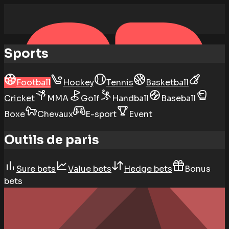
Sports
Football
Hockey
Tennis
Basketball
Cricket
MMA
Golf
Handball
Baseball
Boxe
Chevaux
E-sport
Event
Outils de paris
Sure bets
Value bets
Hedge bets
Bonus
bets