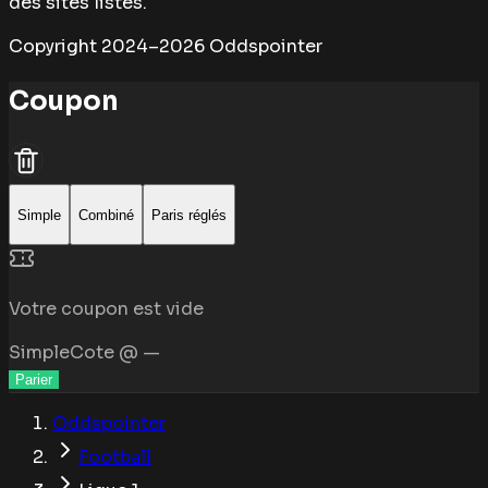
des sites listés.
Copyright
2024–2026 Oddspointer
Coupon
Simple
Combiné
Paris réglés
Votre coupon est vide
Simple
Cote @ —
Parier
Oddspointer
Football