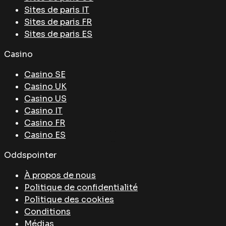
Sites de paris IT
Sites de paris FR
Sites de paris ES
Casino
Casino SE
Casino UK
Casino US
Casino IT
Casino FR
Casino ES
Oddspointer
À propos de nous
Politique de confidentialité
Politique des cookies
Conditions
Médias