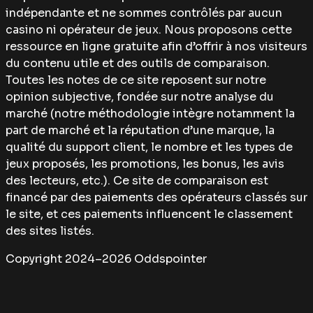
indépendante et ne sommes contrôlés par aucun
casino ni opérateur de jeux. Nous proposons cette
ressource en ligne gratuite afin d’offrir à nos visiteurs
du contenu utile et des outils de comparaison.
Toutes les notes de ce site reposent sur notre
opinion subjective, fondée sur notre analyse du
marché (notre méthodologie intègre notamment la
part de marché et la réputation d’une marque, la
qualité du support client, le nombre et les types de
jeux proposés, les promotions, les bonus, les avis
des lecteurs, etc.). Ce site de comparaison est
financé par des paiements des opérateurs classés sur
le site, et ces paiements influencent le classement
des sites listés.
Copyright
2024–2026 Oddspointer