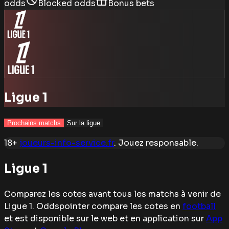
odds
Blocked odds
Bonus bets
Oddspointer
Cotes
Paris
Casino
Médias
Compte
Ligue 1
Prochains matchs
Sur la ligue
18+
joueurs-info-service.fr
.
Jouez responsable
.
Ligue 1
Comparez les cotes avant tous les matchs à venir de
Ligue 1.
Oddspointer compare les cotes en
football
et est disponible sur le web et en application sur
App