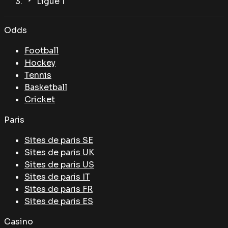
Ligue 1
Odds
Football
Hockey
Tennis
Basketball
Cricket
Paris
Sites de paris SE
Sites de paris UK
Sites de paris US
Sites de paris IT
Sites de paris FR
Sites de paris ES
Casino