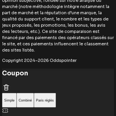
opinion subjective, fondée sur notre analyse du
marché (notre méthodologie intègre notamment la
part de marché et la réputation d’une marque, la
qualité du support client, le nombre et les types de
jeux proposés, les promotions, les bonus, les avis
des lecteurs, etc.). Ce site de comparaison est
financé par des paiements des opérateurs classés sur
le site, et ces paiements influencent le classement
des sites listés.
Copyright
2024–2026 Oddspointer
Coupon
Simple
Combiné
Paris réglés