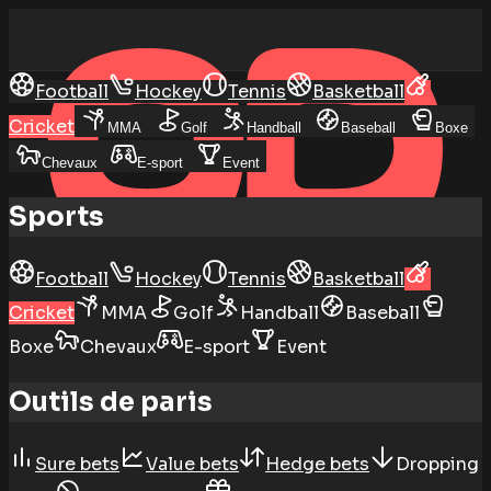
Football
Hockey
Tennis
Basketball
Cricket
MMA
Golf
Handball
Baseball
Boxe
Chevaux
E-sport
Event
Sports
Football
Hockey
Tennis
Basketball
Cricket
MMA
Golf
Handball
Baseball
Boxe
Chevaux
E-sport
Event
Outils de paris
Sure bets
Value bets
Hedge bets
Dropping