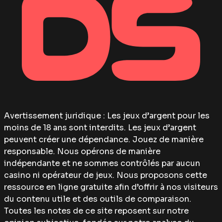
Avertissement juridique :
Les jeux d’argent pour les
moins de 18 ans sont interdits. Les jeux d’argent
peuvent créer une dépendance. Jouez de manière
responsable. Nous opérons de manière
indépendante et ne sommes contrôlés par aucun
casino ni opérateur de jeux. Nous proposons cette
ressource en ligne gratuite afin d’offrir à nos visiteurs
du contenu utile et des outils de comparaison.
Toutes les notes de ce site reposent sur notre