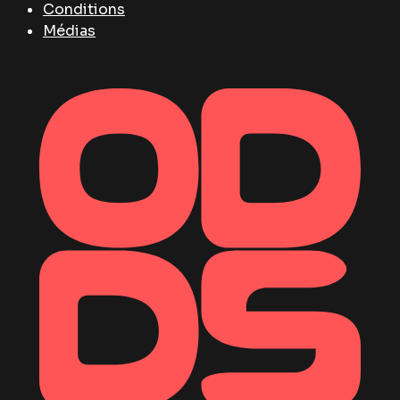
Conditions
Médias