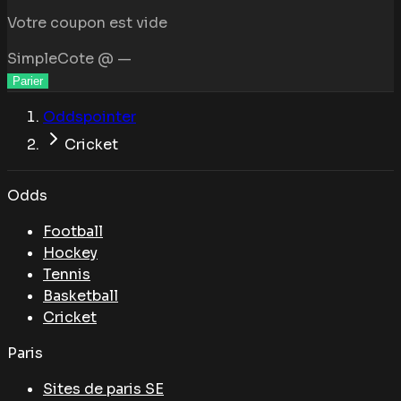
Votre coupon est vide
Simple
Cote @ —
Parier
Oddspointer
Cricket
Odds
Football
Hockey
Tennis
Basketball
Cricket
Paris
Sites de paris SE