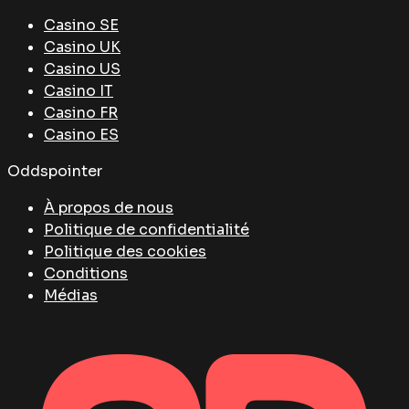
Casino SE
Casino UK
Casino US
Casino IT
Casino FR
Casino ES
Oddspointer
À propos de nous
Politique de confidentialité
Politique des cookies
Conditions
Médias