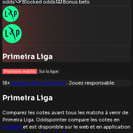
odds
Blocked odds
Bonus bets
Oddspointer
Cotes
Paris
Casino
Médias
Compte
Primeira Liga
Prochains matchs
Sur la ligue
18+
joueurs-info-service.fr
.
Jouez responsable
.
Primeira Liga
Comparez les cotes avant tous les matchs à venir de
Primeira Liga.
Oddspointer compare les cotes en
football
et est disponible sur le web et en application