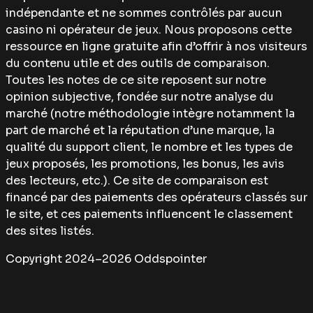
indépendante et ne sommes contrôlés par aucun
casino ni opérateur de jeux. Nous proposons cette
ressource en ligne gratuite afin d’offrir à nos visiteurs
du contenu utile et des outils de comparaison.
Toutes les notes de ce site reposent sur notre
opinion subjective, fondée sur notre analyse du
marché (notre méthodologie intègre notamment la
part de marché et la réputation d’une marque, la
qualité du support client, le nombre et les types de
jeux proposés, les promotions, les bonus, les avis
des lecteurs, etc.). Ce site de comparaison est
financé par des paiements des opérateurs classés sur
le site, et ces paiements influencent le classement
des sites listés.
Copyright
2024–2026 Oddspointer