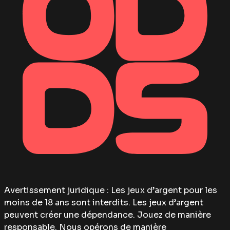
Avertissement juridique :
Les jeux d’argent pour les
moins de 18 ans sont interdits. Les jeux d’argent
peuvent créer une dépendance. Jouez de manière
responsable. Nous opérons de manière