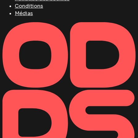
Conditions
Médias