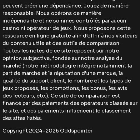
peuvent créer une dépendance. Jouez de manière
responsable. Nous opérons de manière
indépendante et ne sommes contrôlés par aucun
casino ni opérateur de jeux. Nous proposons cette
ressource en ligne gratuite afin d’offrir à nos visiteurs
du contenu utile et des outils de comparaison.
Toutes les notes de ce site reposent sur notre
opinion subjective, fondée sur notre analyse du
marché (notre méthodologie intègre notamment la
part de marché et la réputation d’une marque, la
qualité du support client, le nombre et les types de
jeux proposés, les promotions, les bonus, les avis
des lecteurs, etc.). Ce site de comparaison est
financé par des paiements des opérateurs classés sur
le site, et ces paiements influencent le classement
des sites listés.
Copyright
2024–2026 Oddspointer