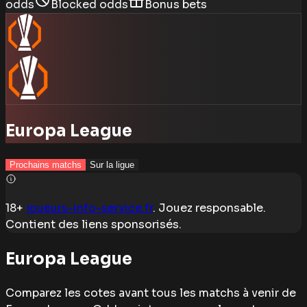
odds
Blocked odds
Bonus bets
Oddspointer
Cotes
Paris
Casino
Médias
Compte
Europa League
Prochains matchs
Sur la ligue
18+
joueurs-info-service.fr
.
Jouez responsable
.
Contient des liens sponsorisés
.
Europa League
Comparez les cotes avant tous les matchs à venir de