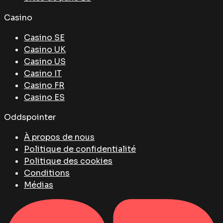
Casino
Casino SE
Casino UK
Casino US
Casino IT
Casino FR
Casino ES
Oddspointer
À propos de nous
Politique de confidentialité
Politique des cookies
Conditions
Médias