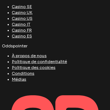
Casino SE
Casino UK
Casino US
Casino IT
Casino FR
Casino ES
Oddspointer
À propos de nous
Politique de confidentialité
Politique des cookies
Conditions
Médias