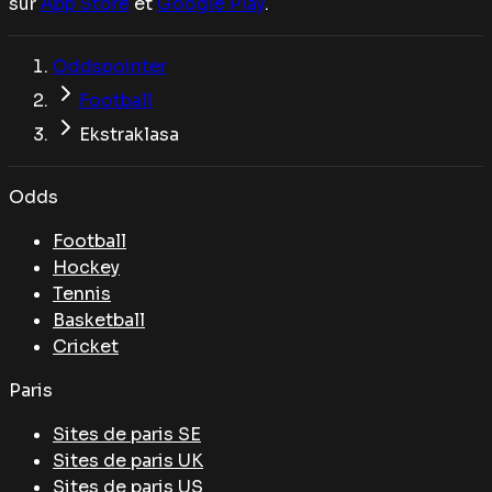
sur
App Store
et
Google Play
.
Oddspointer
Football
Ekstraklasa
Odds
Football
Hockey
Tennis
Basketball
Cricket
Paris
Sites de paris SE
Sites de paris UK
Sites de paris US