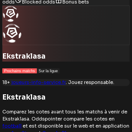
odds
Blocked odds
Bonus bets
Oddspointer
Cotes
Paris
Casino
Médias
Compte
Ekstraklasa
Prochains matchs
Sur la ligue
18+
joueurs-info-service.fr
.
Jouez responsable
.
Ekstraklasa
Comparez les cotes avant tous les matchs à venir de
Ekstraklasa.
Oddspointer compare les cotes en
football
et est disponible sur le web et en application