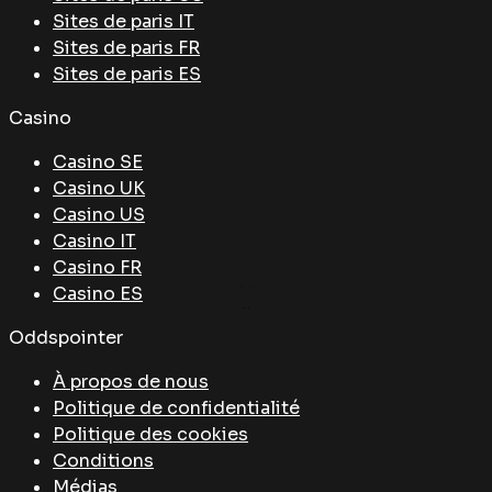
Sites de paris IT
Sites de paris FR
Sites de paris ES
Casino
Casino SE
Casino UK
Casino US
Casino IT
Casino FR
Casino ES
Oddspointer
À propos de nous
Politique de confidentialité
Politique des cookies
Conditions
Médias