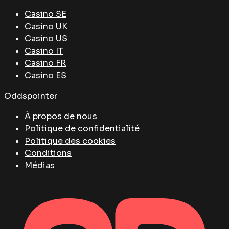
Casino SE
Casino UK
Casino US
Casino IT
Casino FR
Casino ES
Oddspointer
À propos de nous
Politique de confidentialité
Politique des cookies
Conditions
Médias