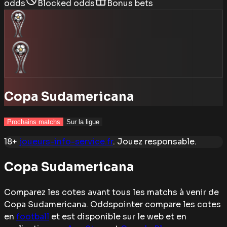
odds
Blocked odds
Bonus bets
Oddspointer
Cotes
Paris
Casino
Médias
Compte
Copa Sudamericana
Prochains matchs
Sur la ligue
18+
joueurs-info-service.fr
.
Jouez responsable
.
Copa Sudamericana
Comparez les cotes avant tous les matchs à venir de
Copa Sudamericana.
Oddspointer compare les cotes
en
football
et est disponible sur le web et en