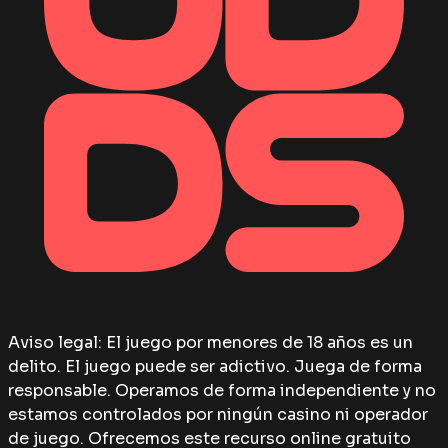
Aviso legal:
El juego por menores de 18 años es un
delito. El juego puede ser adictivo. Juega de forma
responsable. Operamos de forma independiente y no
estamos controlados por ningún casino ni operador
de juego. Ofrecemos este recurso online gratuito