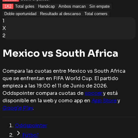
1X2
Total goles
Handicap
Ambos marcan
Sin empate
Doble oportunidad
Resultado al descanso
Total corners
1
X
2
Mexico vs South Africa
Compara las cuotas entre Mexico vs South Africa
que se enfrentan en FIFA World Cup. El partido
empieza a las 19:00 el 11 de Junio de 2026.
Oddspointer compara cuotas de
soccer
y está
disponible en la web y como app en
App Store
y
Google Play
.
Oddspointer
Fútbol