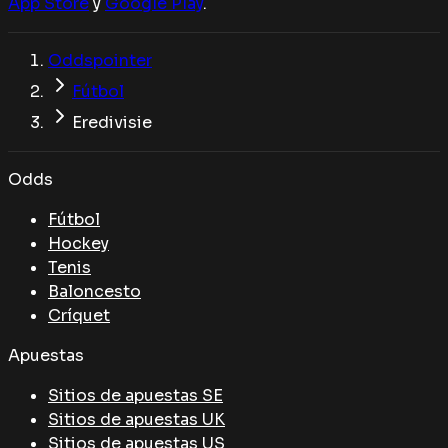
App Store
y
Google Play
.
Oddspointer
Fútbol
Eredivisie
Odds
Fútbol
Hockey
Tenis
Baloncesto
Críquet
Apuestas
Sitios de apuestas SE
Sitios de apuestas UK
Sitios de apuestas US