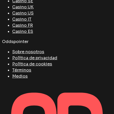
Casino SE
Casino UK
Casino US
Casino IT
Casino FR
Casino ES
Oddspointer
Sobre nosotros
Política de privacidad
Política de cookies
Términos
Medios