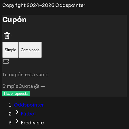
Copyright
2024–2026 Oddspointer
Cupón
Simple
Combinada
Tu cupón está vacío
Simple
Cuota @ —
Hacer apuesta
Oddspointer
Fútbol
Eredivisie