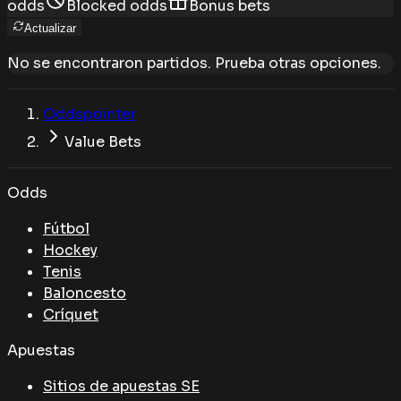
odds
Blocked odds
Bonus bets
Oddspointer
Actualizar
Cuotas
Apuestas
Casino
Medios
No se encontraron partidos. Prueba otras opciones.
Oddspointer
Cuenta
Value Bets
Odds
Fútbol
Hockey
Tenis
Baloncesto
Críquet
Apuestas
Sitios de apuestas SE