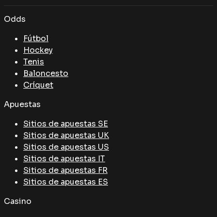
Odds
Fútbol
Hockey
Tenis
Baloncesto
Críquet
Apuestas
Sitios de apuestas SE
Sitios de apuestas UK
Sitios de apuestas US
Sitios de apuestas IT
Sitios de apuestas FR
Sitios de apuestas ES
Casino