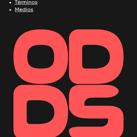
Términos
Medios