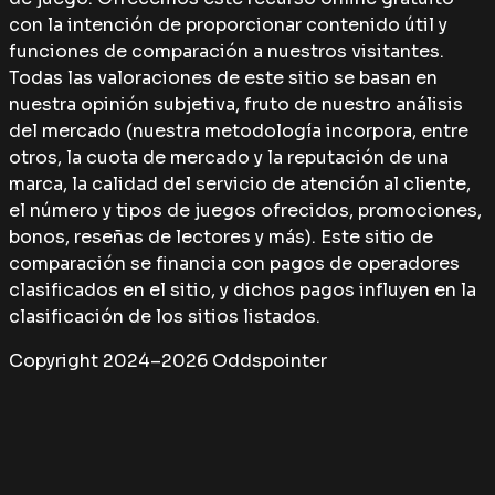
con la intención de proporcionar contenido útil y
funciones de comparación a nuestros visitantes.
Todas las valoraciones de este sitio se basan en
nuestra opinión subjetiva, fruto de nuestro análisis
del mercado (nuestra metodología incorpora, entre
otros, la cuota de mercado y la reputación de una
marca, la calidad del servicio de atención al cliente,
el número y tipos de juegos ofrecidos, promociones,
bonos, reseñas de lectores y más). Este sitio de
comparación se financia con pagos de operadores
clasificados en el sitio, y dichos pagos influyen en la
clasificación de los sitios listados.
Copyright
2024–2026 Oddspointer