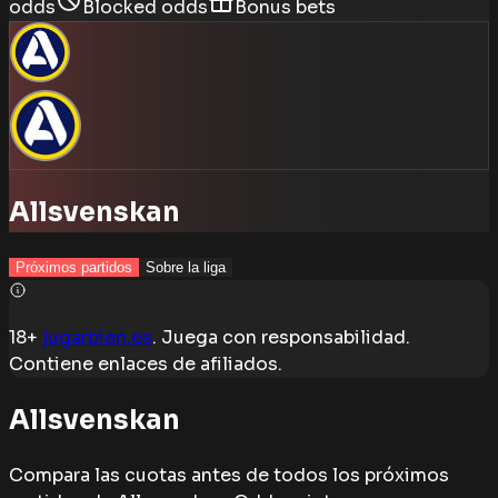
odds
Blocked odds
Bonus bets
Oddspointer
Cuotas
Apuestas
Casino
Medios
Usuario
Allsvenskan
Próximos partidos
Sobre la liga
18+
jugarbien.es
.
Juega con responsabilidad
.
Contiene enlaces de afiliados
.
Allsvenskan
Compara las cuotas antes de todos los próximos