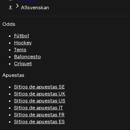
Allsvenskan
Odds
Fútbol
Hockey
Tenis
Baloncesto
Críquet
Apuestas
Sitios de apuestas SE
Sitios de apuestas UK
Sitios de apuestas US
Sitios de apuestas IT
Sitios de apuestas FR
Sitios de apuestas ES