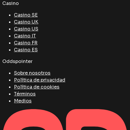
Casino
Casino SE
Casino UK
Casino US
Casino IT
Casino FR
Casino ES
Oddspointer
Sobre nosotros
Política de privacidad
Política de cookies
Términos
Medios