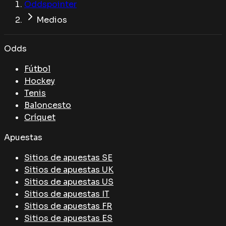
Oddspointer
Oddspointer
Cuotas
Apuestas
Casino
Medios
Medios
Odds
Fútbol
Cuenta
Hockey
Tenis
Baloncesto
Críquet
Apuestas
Sitios de apuestas SE
Sitios de apuestas UK
Sitios de apuestas US
Sitios de apuestas IT
Sitios de apuestas FR
Sitios de apuestas ES