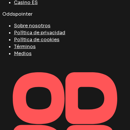
Casino ES
Oddspointer
Sobre nosotros
Política de privacidad
Política de cookies
Términos
Medios