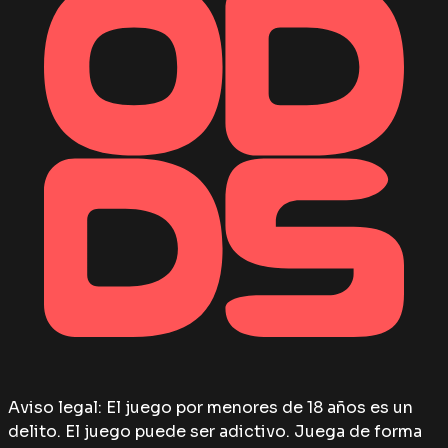
Aviso legal:
El juego por menores de 18 años es un
delito. El juego puede ser adictivo. Juega de forma