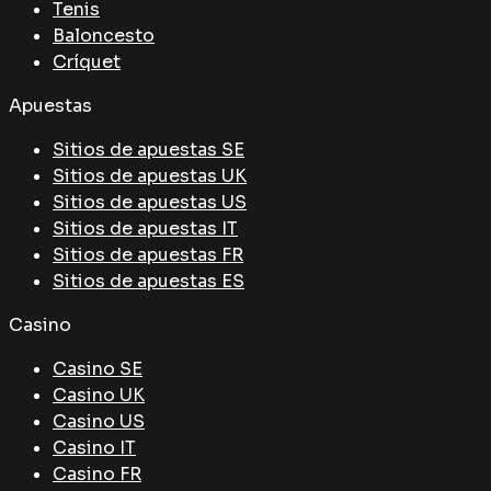
Tenis
Baloncesto
Críquet
Apuestas
Sitios de apuestas SE
Sitios de apuestas UK
Sitios de apuestas US
Sitios de apuestas IT
Sitios de apuestas FR
Sitios de apuestas ES
Casino
Casino SE
Casino UK
Casino US
Casino IT
Casino FR