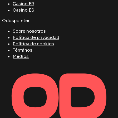
Casino FR
Casino ES
Oddspointer
Sobre nosotros
Política de privacidad
Política de cookies
Términos
Medios