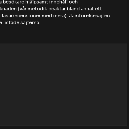
åra besökare hjälpsamt innehåll och
rknaden (vår metodik beaktar bland annat ett
r, läsarrecensioner med mera). Jämförelsesajten
 listade sajterna.