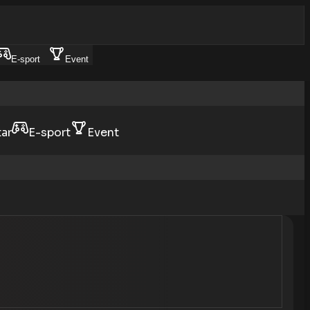
E-sport
Event
ar
E-sport
Event