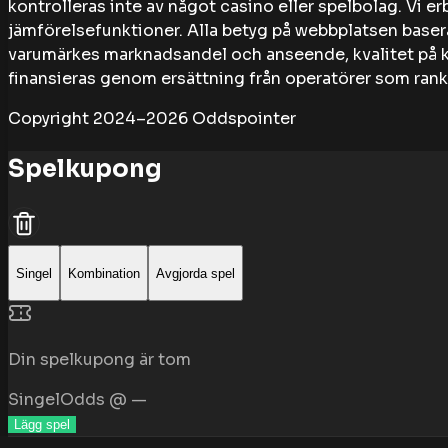
kontrolleras inte av något casino eller spelbolag. Vi e
jämförelsefunktioner. Alla betyg på webbplatsen baser
varumärkes marknadsandel och anseende, kvalitet på ku
finansieras genom ersättning från operatörer som ranka
Copyright
2024–2026 Oddspointer
Spelkupong
Singel
Kombination
Avgjorda spel
Din spelkupong är tom
Singel
Odds @ —
Lägg spel