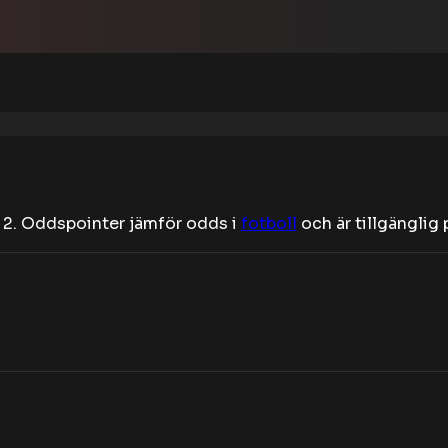
Oddspointer
 2.
Oddspointer jämför odds i
fotboll
och är tillgänglig