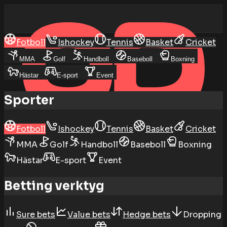
Fotboll
Ishockey
Tennis
Basket
Cricket
MMA
Golf
Handboll
Baseboll
Boxning
Hästar
E-sport
Event
Sporter
Fotboll
Ishockey
Tennis
Basket
Cricket
MMA
Golf
Handboll
Baseboll
Boxning
Hästar
E-sport
Event
Betting verktyg
Sure bets
Value bets
Hedge bets
Dropping