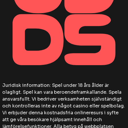
Juridisk information:
Spel under 18 års ålder är
olagligt. Spel kan vara beroendeframkallande. Spela
ansvarsfullt. Vi bedriver verksamheten självständigt
och kontrolleras inte av något casino eller spelbolag.
Vi erbjuder denna kostnadsfria onlineresurs i syfte
att ge våra besökare hjälpsamt innehåll och
jämförelsefunktioner. Alla betyg på webbplatsen