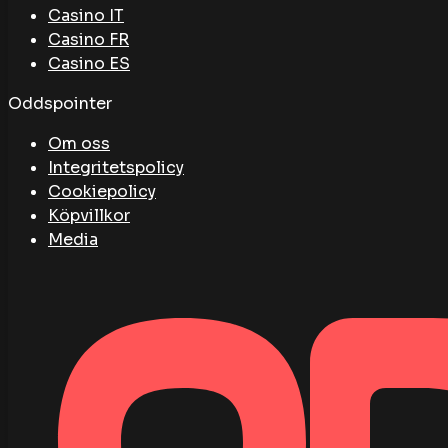
Casino IT
Casino FR
Casino ES
Oddspointer
Om oss
Integritetspolicy
Cookiepolicy
Köpvillkor
Media