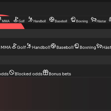
MMA
Golf
Handboll
Baseboll
Boxning
Hästar
MMA
Golf
Handboll
Baseboll
Boxning
Häst
odds
Blocked odds
Bonus bets