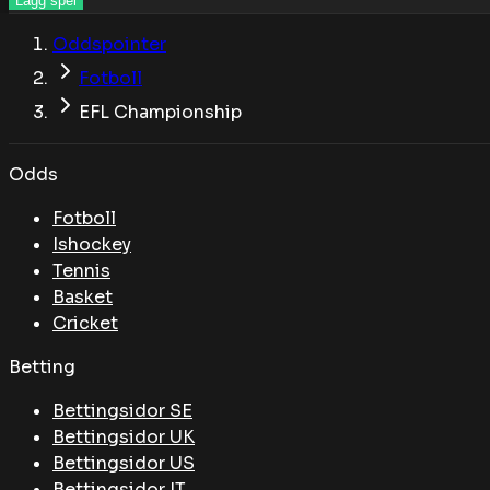
Lägg spel
Oddspointer
Fotboll
EFL Championship
Odds
Fotboll
Ishockey
Tennis
Basket
Cricket
Betting
Bettingsidor SE
Bettingsidor UK
Bettingsidor US
Bettingsidor IT