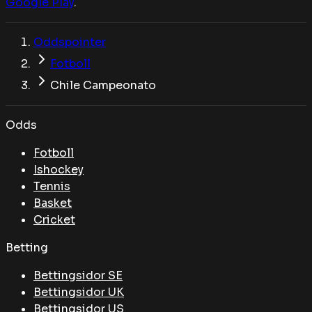
Google Play
.
Oddspointer
Fotboll
Chile Campeonato
Odds
Fotboll
Ishockey
Tennis
Basket
Cricket
Betting
Bettingsidor SE
Bettingsidor UK
Bettingsidor US