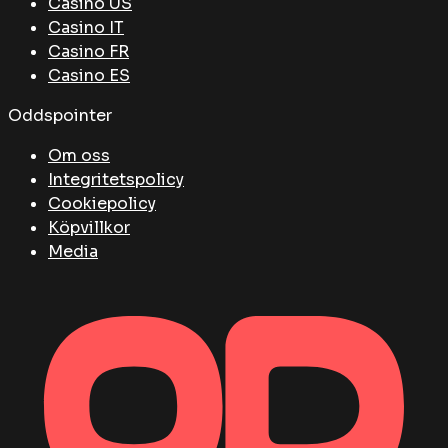
Casino US
Casino IT
Casino FR
Casino ES
Oddspointer
Om oss
Integritetspolicy
Cookiepolicy
Köpvillkor
Media