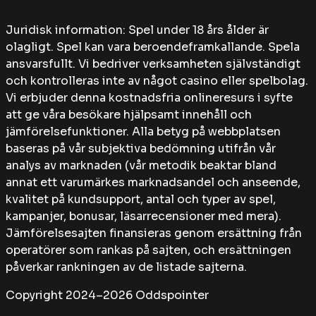
Juridisk information:
Spel under 18 års ålder är
olagligt. Spel kan vara beroendeframkallande. Spela
ansvarsfullt. Vi bedriver verksamheten självständigt
och kontrolleras inte av något casino eller spelbolag.
Vi erbjuder denna kostnadsfria onlineresurs i syfte
att ge våra besökare hjälpsamt innehåll och
jämförelsefunktioner. Alla betyg på webbplatsen
baseras på vår subjektiva bedömning utifrån vår
analys av marknaden (vår metodik beaktar bland
annat ett varumärkes marknadsandel och anseende,
kvalitet på kundsupport, antal och typer av spel,
kampanjer, bonusar, läsarrecensioner med mera).
Jämförelsesajten finansieras genom ersättning från
operatörer som rankas på sajten, och ersättningen
påverkar rankningen av de listade sajterna.
Copyright
2024–2026 Oddspointer