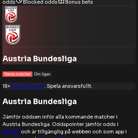
odds
Blocked odds
Bonus bets
Oddspointer
Odds
Betting
Casino
Media
Konto
Austria Bundesliga
Nästa matcher
Om ligan
18+
stödlinjen.se
.
Spela ansvarsfullt
.
Austria Bundesliga
Jämför oddsen inför alla kommande matcher i
Austria Bundesliga.
Oddspointer jämför odds i
fotboll
och är tillgänglig på webben och som app i