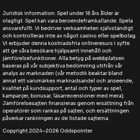
Juridisk information:
Spel under 18 års ålder är
olagligt. Spel kan vara beroendeframkallande. Spela
ansvarsfullt. Vi bedriver verksamheten självständigt
och kontrolleras inte av något casino eller spelbolag.
Vi erbjuder denna kostnadsfria onlineresurs i syfte
att ge våra besökare hjälpsamt innehåll och
jämförelsefunktioner. Alla betyg på webbplatsen
baseras på vår subjektiva bedömning utifrån vår
analys av marknaden (vår metodik beaktar bland
annat ett varumärkes marknadsandel och anseende,
kvalitet på kundsupport, antal och typer av spel,
kampanjer, bonusar, läsarrecensioner med mera).
Jämförelsesajten finansieras genom ersättning från
operatörer som rankas på sajten, och ersättningen
påverkar rankningen av de listade sajterna.
Copyright
2024–2026 Oddspointer