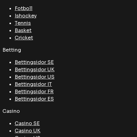
Fotboll
Ishockey
Tennis
Basket
Cricket
Betting
Bettingsidor SE
Bettingsidor UK
Bettingsidor US
Bettingsidor IT
Bettingsidor FR
Bettingsidor ES
Casino
Casino SE
Casino UK