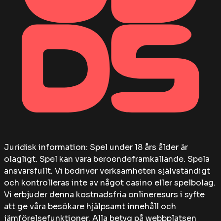
Juridisk information:
Spel under 18 års ålder är
olagligt. Spel kan vara beroendeframkallande. Spela
ansvarsfullt. Vi bedriver verksamheten självständigt
och kontrolleras inte av något casino eller spelbolag.
Vi erbjuder denna kostnadsfria onlineresurs i syfte
att ge våra besökare hjälpsamt innehåll och
jämförelsefunktioner. Alla betyg på webbplatsen