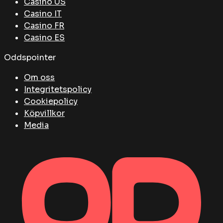
Casino US
Casino IT
Casino FR
Casino ES
Oddspointer
Om oss
Integritetspolicy
Cookiepolicy
Köpvillkor
Media