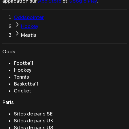
application sur
App Store
et
Google Play
.
Oddspointer
Hockey
Mestis
Odds
Football
Hockey
Tennis
Basketball
Cricket
Paris
Sites de paris SE
Sites de paris UK
Sites de paris US