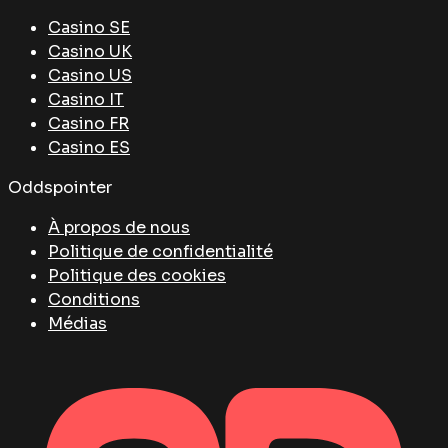
Casino SE
Casino UK
Casino US
Casino IT
Casino FR
Casino ES
Oddspointer
À propos de nous
Politique de confidentialité
Politique des cookies
Conditions
Médias