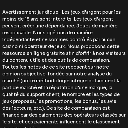
Avertissement juridique :
Les jeux d’argent pour les
moins de 18 ans sont interdits. Les jeux d’argent
peuvent créer une dépendance. Jouez de manière
responsable. Nous opérons de manière
indépendante et ne sommes contrôlés par aucun
casino ni opérateur de jeux. Nous proposons cette
ressource en ligne gratuite afin d’offrir à nos visiteurs
du contenu utile et des outils de comparaison.
Toutes les notes de ce site reposent sur notre
opinion subjective, fondée sur notre analyse du
marché (notre méthodologie intègre notamment la
part de marché et la réputation d’une marque, la
qualité du support client, le nombre et les types de
jeux proposés, les promotions, les bonus, les avis
des lecteurs, etc.). Ce site de comparaison est
financé par des paiements des opérateurs classés sur
le site, et ces paiements influencent le classement