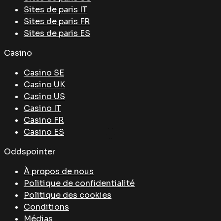
Sites de paris IT
Sites de paris FR
Sites de paris ES
Casino
Casino SE
Casino UK
Casino US
Casino IT
Casino FR
Casino ES
Oddspointer
À propos de nous
Politique de confidentialité
Politique des cookies
Conditions
Médias