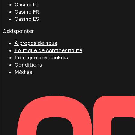
Casino IT
Casino FR
Casino ES
Oddspointer
À propos de nous
Politique de confidentialité
Politique des cookies
Conditions
Médias