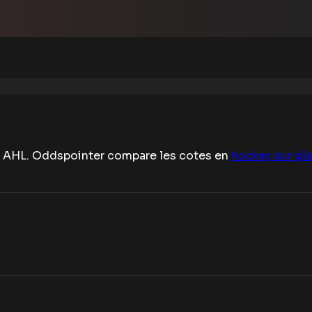
Oddspointer
e AHL.
Oddspointer compare les cotes en
hockey sur gl