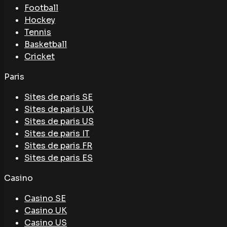
Football
Hockey
Tennis
Basketball
Cricket
Paris
Sites de paris SE
Sites de paris UK
Sites de paris US
Sites de paris IT
Sites de paris FR
Sites de paris ES
Casino
Casino SE
Casino UK
Casino US