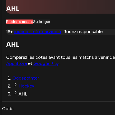
AHL
Prochains matchs
Sur la ligue
18+
joueurs-info-service.fr
.
Jouez responsable
.
AHL
Cotes
Paris
Casino
Médias
Comparez les cotes avant tous les matchs à venir d
App Store
et
Google Play
.
Compte
Oddspointer
Hockey
AHL
Odds