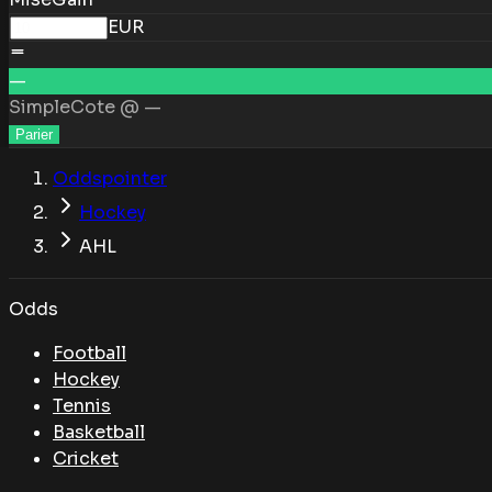
EUR
—
Simple
Cote @ —
Parier
Oddspointer
Hockey
AHL
Odds
Football
Hockey
Tennis
Basketball
Cricket