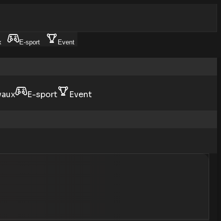
x
E-sport
Event
vaux
E-sport
Event