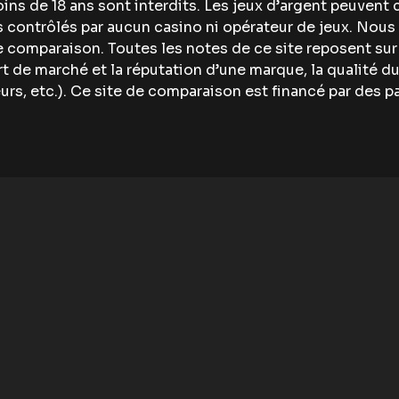
oins de 18 ans sont interdits. Les jeux d’argent peuven
ntrôlés par aucun casino ni opérateur de jeux. Nous p
 de comparaison. Toutes les notes de ce site reposent su
de marché et la réputation d’une marque, la qualité du 
urs, etc.). Ce site de comparaison est financé par des p