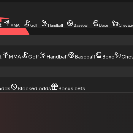
t
MMA
Golf
Handball
Baseball
Boxe
Chevau
t
MMA
Golf
Handball
Baseball
Boxe
Che
odds
Blocked odds
Bonus bets