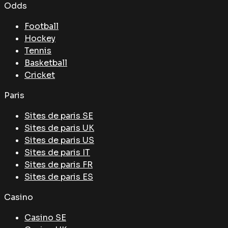
Odds
Football
Hockey
Tennis
Basketball
Cricket
Paris
Sites de paris SE
Sites de paris UK
Sites de paris US
Sites de paris IT
Sites de paris FR
Sites de paris ES
Casino
Casino SE