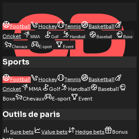
Football
Hockey
Tennis
Basketball
Cricket
MMA
Golf
Handball
Baseball
Boxe
Chevaux
E-sport
Event
Sports
Football
Hockey
Tennis
Basketball
Cricket
MMA
Golf
Handball
Baseball
Boxe
Chevaux
E-sport
Event
Outils de paris
Sure bets
Value bets
Hedge bets
Bonus