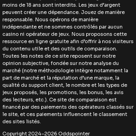
moins de 18 ans sont interdits. Les jeux d’argent
peuvent créer une dépendance. Jouez de manière
responsable. Nous opérons de manière
indépendante et ne sommes contrôlés par aucun
casino ni opérateur de jeux. Nous proposons cette
ressource en ligne gratuite afin d’offrir à nos visiteurs
du contenu utile et des outils de comparaison.
Toutes les notes de ce site reposent sur notre
opinion subjective, fondée sur notre analyse du
marché (notre méthodologie intègre notamment la
part de marché et la réputation d’une marque, la
qualité du support client, le nombre et les types de
jeux proposés, les promotions, les bonus, les avis
des lecteurs, etc.). Ce site de comparaison est
financé par des paiements des opérateurs classés sur
le site, et ces paiements influencent le classement
des sites listés.
Copyright
2024–2026 Oddspointer