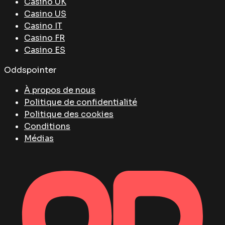
Casino UK
Casino US
Casino IT
Casino FR
Casino ES
Oddspointer
À propos de nous
Politique de confidentialité
Politique des cookies
Conditions
Médias