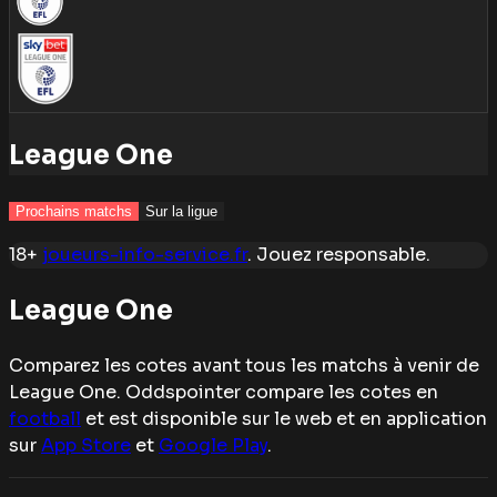
League One
Prochains matchs
Sur la ligue
18+
joueurs-info-service.fr
.
Jouez responsable
.
League One
Comparez les cotes avant tous les matchs à venir de
League One.
Oddspointer compare les cotes en
football
et est disponible sur le web et en application
sur
App Store
et
Google Play
.