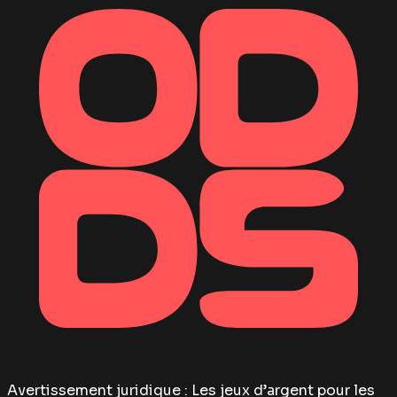
Avertissement juridique :
Les jeux d’argent pour les