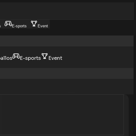
s
E-sports
Event
allos
E-sports
Event