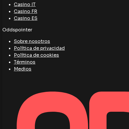
Casino IT
Casino FR
Casino ES
Oddspointer
Sobre nosotros
Política de privacidad
Política de cookies
Términos
Medios