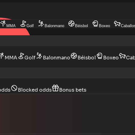
MMA
Golf
Balonmano
Béisbol
Boxeo
Caballo
MMA
Golf
Balonmano
Béisbol
Boxeo
Cab
odds
Blocked odds
Bonus bets