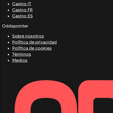
Casino IT
Casino FR
Casino ES
Oddspointer
Sobre nosotros
Política de privacidad
Política de cookies
Términos
Medios