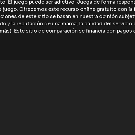
ito. El juego puede ser adictivo. Juega de forma resp
 juego. Ofrecemos este recurso online gratuito con la 
ciones de este sitio se basan en nuestra opinión subjet
o y la reputación de una marca, la calidad del servicio 
más). Este sitio de comparación se financia con pagos d