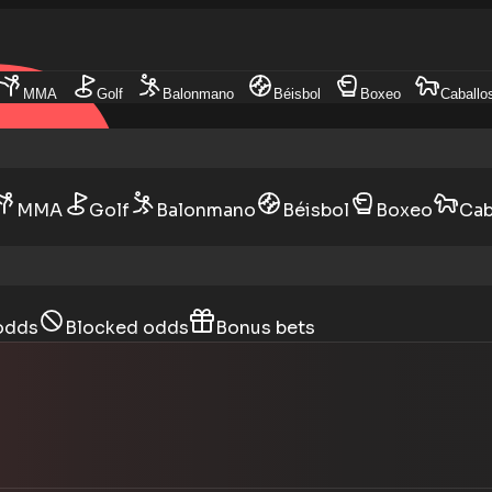
MMA
Golf
Balonmano
Béisbol
Boxeo
Caballo
MMA
Golf
Balonmano
Béisbol
Boxeo
Cab
odds
Blocked odds
Bonus bets