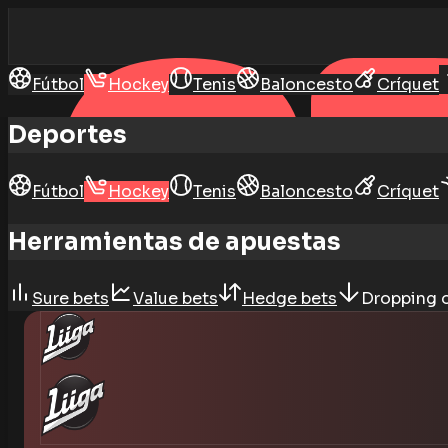
Fútbol
Hockey
Tenis
Baloncesto
Críquet
Deportes
Fútbol
Hockey
Tenis
Baloncesto
Críquet
Herramientas de apuestas
Sure bets
Value bets
Hedge bets
Dropping 