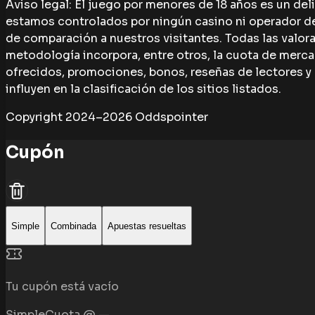
Aviso legal:
El juego por menores de 18 años es un del
estamos controlados por ningún casino ni operador de
de comparación a nuestros visitantes. Todas las valora
metodología incorpora, entre otros, la cuota de mercad
ofrecidos, promociones, bonos, reseñas de lectores y 
influyen en la clasificación de los sitios listados.
Copyright
2024–2026 Oddspointer
Cupón
Simple
Combinada
Apuestas resueltas
Tu cupón está vacío
Simple
Cuota @ —