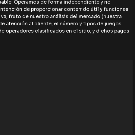
onsable. Operamos de forma independiente y no
intención de proporcionar contenido útil y funciones
iva, fruto de nuestro análisis del mercado (nuestra
de atención al cliente, el número y tipos de juegos
e operadores clasificados en el sitio, y dichos pagos