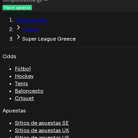
Hacer apuesta
Oddspointer
Fútbol
Super League Greece
Odds
Fútbol
Hockey
Tenis
Baloncesto
Críquet
Apuestas
Sitios de apuestas SE
Sitios de apuestas UK
Sitios de apuestas US