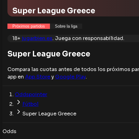
Super League Greece
Próximos partidos
Sobre la liga
18+
jugarbien.es
.
Juega con responsabilidad
.
Super League Greece
Cuotas
Apuestas
Casino
Medios
Compara las cuotas antes de todos los próximos pa
app en
App Store
y
Google Play
.
Cuenta
Oddspointer
Fútbol
Super League Greece
Odds