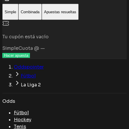
Simple
Combinada
Apuestas resueltas
Tu cupón está vacío
Simple
Cuota @ —
Hacer apuesta
Oddspointer
Fútbol
La Liga 2
Odds
Fútbol
Hockey
Tenis