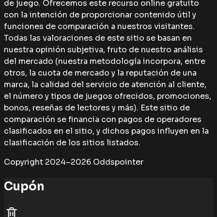
de juego. Ofrecemos este recurso online gratuito
con la intención de proporcionar contenido útil y
funciones de comparación a nuestros visitantes.
Todas las valoraciones de este sitio se basan en
nuestra opinión subjetiva, fruto de nuestro análisis
del mercado (nuestra metodología incorpora, entre
otros, la cuota de mercado y la reputación de una
marca, la calidad del servicio de atención al cliente,
el número y tipos de juegos ofrecidos, promociones,
bonos, reseñas de lectores y más). Este sitio de
comparación se financia con pagos de operadores
clasificados en el sitio, y dichos pagos influyen en la
clasificación de los sitios listados.
Copyright
2024–2026 Oddspointer
Cupón