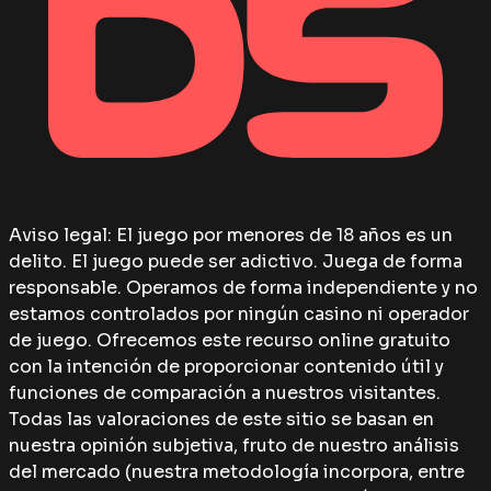
Aviso legal:
El juego por menores de 18 años es un
delito. El juego puede ser adictivo. Juega de forma
responsable. Operamos de forma independiente y no
estamos controlados por ningún casino ni operador
de juego. Ofrecemos este recurso online gratuito
con la intención de proporcionar contenido útil y
funciones de comparación a nuestros visitantes.
Todas las valoraciones de este sitio se basan en
nuestra opinión subjetiva, fruto de nuestro análisis
del mercado (nuestra metodología incorpora, entre