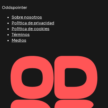
Oddspointer
Sobre nosotros
Política de privacidad
Política de cookies
Términos
Medios