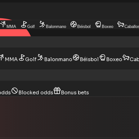
MMA
Golf
Balonmano
Béisbol
Boxeo
Caballo
MMA
Golf
Balonmano
Béisbol
Boxeo
Cab
odds
Blocked odds
Bonus bets