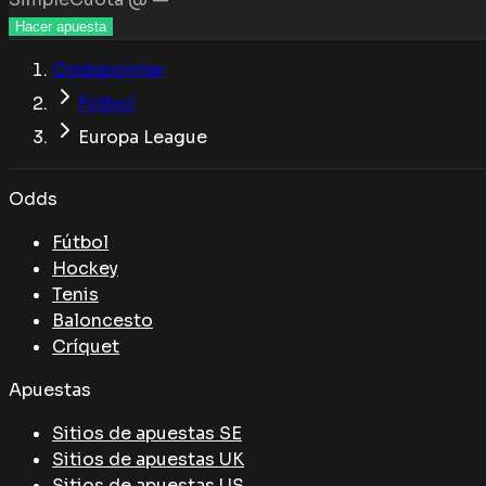
Hacer apuesta
Oddspointer
Fútbol
Europa League
Odds
Fútbol
Hockey
Tenis
Baloncesto
Críquet
Apuestas
Sitios de apuestas SE
Sitios de apuestas UK
Sitios de apuestas US