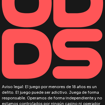
Aviso legal:
El juego por menores de 18 años es un
delito. El juego puede ser adictivo. Juega de forma
responsable. Operamos de forma independiente y no
estamos controlados por ningún casino ni operador