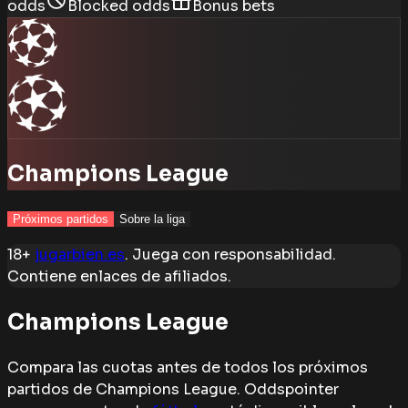
odds
Blocked odds
Bonus bets
Oddspointer
Cuotas
Apuestas
Casino
Medios
Cuenta
Champions League
Próximos partidos
Sobre la liga
18+
jugarbien.es
.
Juega con responsabilidad
.
Contiene enlaces de afiliados
.
Champions League
Compara las cuotas antes de todos los próximos
partidos de Champions League.
Oddspointer