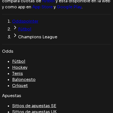
compara cuotas de
fútbol
y está disponible en la web
y como app en
App Store
y
Google Play
.
Oddspointer
Fútbol
Champions League
Odds
Fútbol
Hockey
Tenis
Baloncesto
Críquet
Apuestas
Sitios de apuestas SE
Sitios de apuestas UK