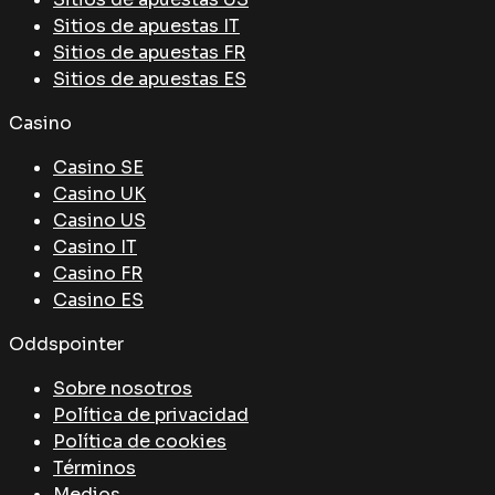
Sitios de apuestas IT
Sitios de apuestas FR
Sitios de apuestas ES
Casino
Casino SE
Casino UK
Casino US
Casino IT
Casino FR
Casino ES
Oddspointer
Sobre nosotros
Política de privacidad
Política de cookies
Términos
Medios