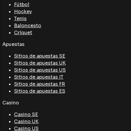
Fútbol
Hockey
Tenis
Baloncesto
Críquet
Apuestas
Sitios de apuestas SE
Sitios de apuestas UK
Sitios de apuestas US
Sitios de apuestas IT
Sitios de apuestas FR
Sitios de apuestas ES
Casino
Casino SE
Casino UK
Casino US