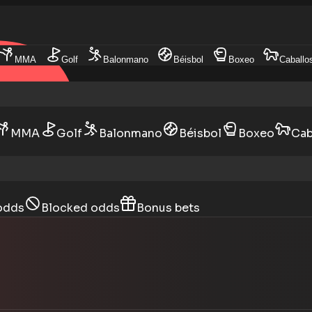
MMA
Golf
Balonmano
Béisbol
Boxeo
Caballo
MMA
Golf
Balonmano
Béisbol
Boxeo
Cab
odds
Blocked odds
Bonus bets