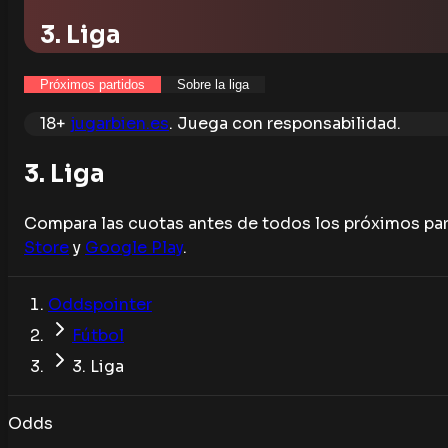
3. Liga
Próximos partidos
Sobre la liga
18+
jugarbien.es
.
Juega con responsabilidad
.
3. Liga
Cuotas
Apuestas
Casino
Medios
Compara las cuotas antes de todos los próximos part
Store
y
Google Play
.
Cuenta
Oddspointer
Fútbol
3. Liga
Odds