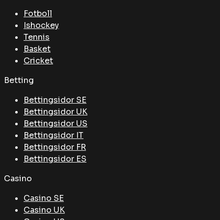
Fotboll
Ishockey
Tennis
Basket
Cricket
Betting
Bettingsidor SE
Bettingsidor UK
Bettingsidor US
Bettingsidor IT
Bettingsidor FR
Bettingsidor ES
Casino
Casino SE
Casino UK