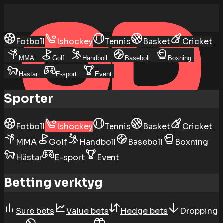
Fotboll
Ishockey
Tennis
Basket
Cricket
MMA
Golf
Handboll
Baseboll
Boxning
Hästar
E-sport
Event
Sporter
Fotboll
Ishockey
Tennis
Basket
Cricket
MMA
Golf
Handboll
Baseboll
Boxning
Hästar
E-sport
Event
Betting verktyg
Sure bets
Value bets
Hedge bets
Dropping