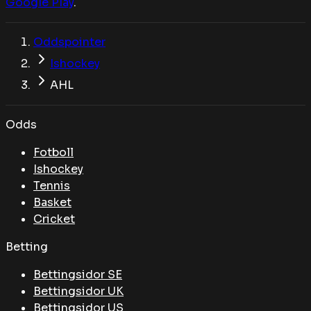
Google Play
.
Oddspointer
Ishockey
AHL
Odds
Fotboll
Ishockey
Tennis
Basket
Cricket
Betting
Bettingsidor SE
Bettingsidor UK
Bettingsidor US