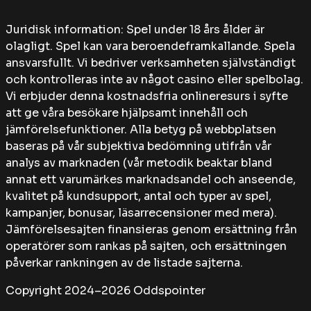
Juridisk information:
Spel under 18 års ålder är
olagligt. Spel kan vara beroendeframkallande. Spela
ansvarsfullt. Vi bedriver verksamheten självständigt
och kontrolleras inte av något casino eller spelbolag.
Vi erbjuder denna kostnadsfria onlineresurs i syfte
att ge våra besökare hjälpsamt innehåll och
jämförelsefunktioner. Alla betyg på webbplatsen
baseras på vår subjektiva bedömning utifrån vår
analys av marknaden (vår metodik beaktar bland
annat ett varumärkes marknadsandel och anseende,
kvalitet på kundsupport, antal och typer av spel,
kampanjer, bonusar, läsarrecensioner med mera).
Jämförelsesajten finansieras genom ersättning från
operatörer som rankas på sajten, och ersättningen
påverkar rankningen av de listade sajterna.
Copyright
2024–2026 Oddspointer