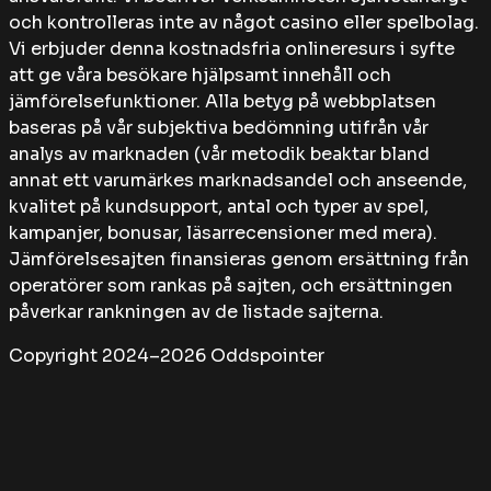
och kontrolleras inte av något casino eller spelbolag.
Vi erbjuder denna kostnadsfria onlineresurs i syfte
att ge våra besökare hjälpsamt innehåll och
jämförelsefunktioner. Alla betyg på webbplatsen
baseras på vår subjektiva bedömning utifrån vår
analys av marknaden (vår metodik beaktar bland
annat ett varumärkes marknadsandel och anseende,
kvalitet på kundsupport, antal och typer av spel,
kampanjer, bonusar, läsarrecensioner med mera).
Jämförelsesajten finansieras genom ersättning från
operatörer som rankas på sajten, och ersättningen
påverkar rankningen av de listade sajterna.
Copyright
2024–2026 Oddspointer