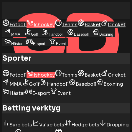
Fotboll
Ishockey
Tennis
Basket
Cricket
MMA
Golf
Handboll
Baseboll
Boxning
Hästar
E-sport
Event
Sporter
Fotboll
Ishockey
Tennis
Basket
Cricket
MMA
Golf
Handboll
Baseboll
Boxning
Hästar
E-sport
Event
Betting verktyg
Sure bets
Value bets
Hedge bets
Dropping