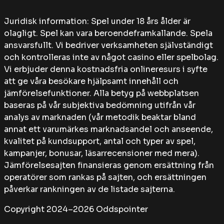
Juridisk information:
Spel under 18 års ålder är
olagligt. Spel kan vara beroendeframkallande. Spela
ansvarsfullt. Vi bedriver verksamheten självständigt
och kontrolleras inte av något casino eller spelbolag.
Vi erbjuder denna kostnadsfria onlineresurs i syfte
att ge våra besökare hjälpsamt innehåll och
jämförelsefunktioner. Alla betyg på webbplatsen
baseras på vår subjektiva bedömning utifrån vår
analys av marknaden (vår metodik beaktar bland
annat ett varumärkes marknadsandel och anseende,
kvalitet på kundsupport, antal och typer av spel,
kampanjer, bonusar, läsarrecensioner med mera).
Jämförelsesajten finansieras genom ersättning från
operatörer som rankas på sajten, och ersättningen
påverkar rankningen av de listade sajterna.
Copyright
2024–2026 Oddspointer