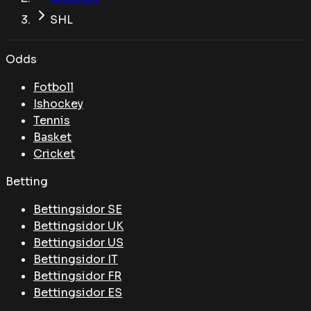
SHL
Odds
Fotboll
Ishockey
Tennis
Basket
Cricket
Betting
Bettingsidor SE
Bettingsidor UK
Bettingsidor US
Bettingsidor IT
Bettingsidor FR
Bettingsidor ES