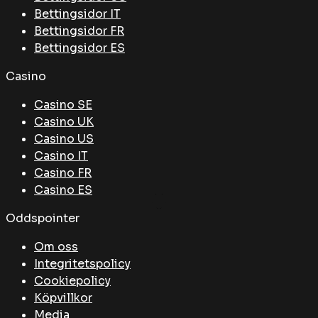
Bettingsidor IT
Bettingsidor FR
Bettingsidor ES
Casino
Casino SE
Casino UK
Casino US
Casino IT
Casino FR
Casino ES
Oddspointer
Om oss
Integritetspolicy
Cookiepolicy
Köpvillkor
Media