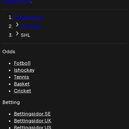
Google Play
.
Oddspointer
Ishockey
SHL
Odds
Fotboll
Ishockey
Tennis
Basket
Cricket
Betting
Bettingsidor SE
Bettingsidor UK
Bettingsidor US