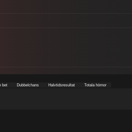
Oddspointer
n bet
Dubbelchans
Halvtidsresultat
Totala hörnor