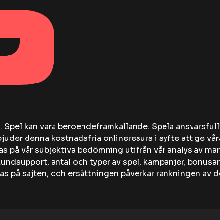
gt. Spel kan vara beroendeframkallande. Spela ansvarsful
rbjuder denna kostnadsfria onlineresurs i syfte att ge v
as på vår subjektiva bedömning utifrån vår analys av ma
ndsupport, antal och typer av spel, kampanjer, bonusa
s på sajten, och ersättningen påverkar rankningen av de