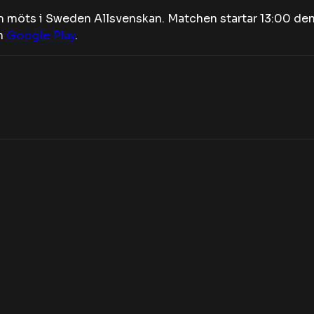
möts i Sweden Allsvenskan. Matchen startar 13:00 den
h
Google Play
.