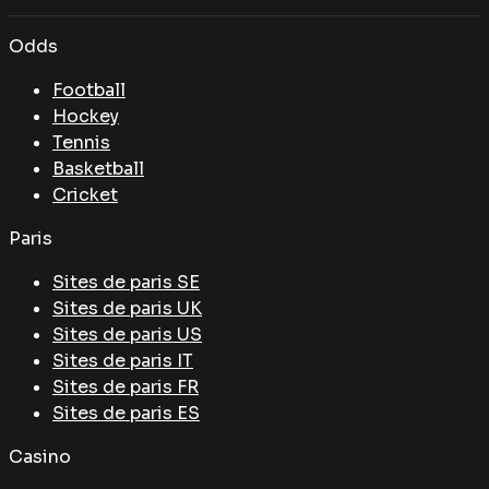
Oddspointer
Cotes
Paris
Casino
Médias
Odds
Football
Hockey
Tennis
Compte
Basketball
Cricket
Paris
Sites de paris SE
Sites de paris UK
Sites de paris US
Sites de paris IT
Sites de paris FR
Sites de paris ES
Casino