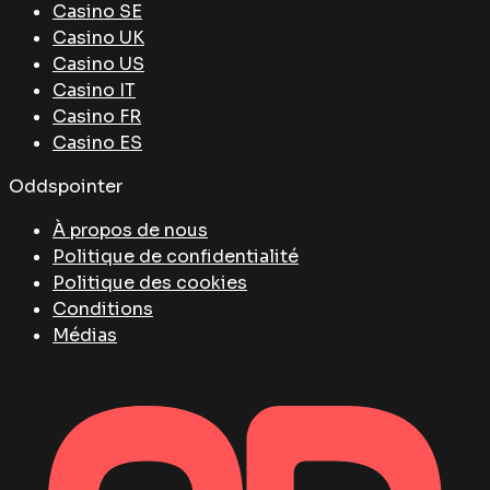
Casino SE
Casino UK
Casino US
Casino IT
Casino FR
Casino ES
Oddspointer
À propos de nous
Politique de confidentialité
Politique des cookies
Conditions
Médias