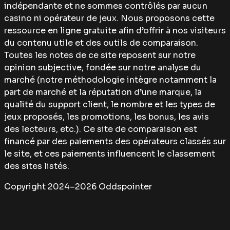
indépendante et ne sommes contrôlés par aucun
casino ni opérateur de jeux. Nous proposons cette
ressource en ligne gratuite afin d’offrir à nos visiteurs
du contenu utile et des outils de comparaison.
Toutes les notes de ce site reposent sur notre
opinion subjective, fondée sur notre analyse du
marché (notre méthodologie intègre notamment la
part de marché et la réputation d’une marque, la
qualité du support client, le nombre et les types de
jeux proposés, les promotions, les bonus, les avis
des lecteurs, etc.). Ce site de comparaison est
financé par des paiements des opérateurs classés sur
le site, et ces paiements influencent le classement
des sites listés.
Copyright
2024–2026 Oddspointer