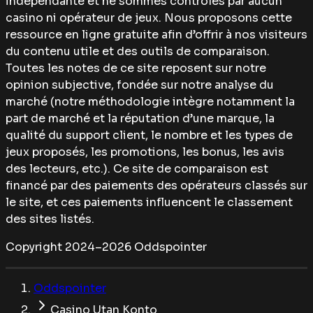
indépendante et ne sommes contrôlés par aucun
casino ni opérateur de jeux. Nous proposons cette
ressource en ligne gratuite afin d’offrir à nos visiteurs
du contenu utile et des outils de comparaison.
Toutes les notes de ce site reposent sur notre
opinion subjective, fondée sur notre analyse du
marché (notre méthodologie intègre notamment la
part de marché et la réputation d’une marque, la
qualité du support client, le nombre et les types de
jeux proposés, les promotions, les bonus, les avis
des lecteurs, etc.). Ce site de comparaison est
financé par des paiements des opérateurs classés sur
le site, et ces paiements influencent le classement
des sites listés.
Copyright
2024–2026 Oddspointer
Oddspointer
Casino Utan Konto