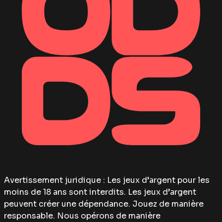
Avertissement juridique :
Les jeux d’argent pour les
moins de 18 ans sont interdits. Les jeux d’argent
peuvent créer une dépendance. Jouez de manière
responsable. Nous opérons de manière