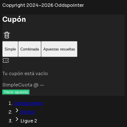
Copyright
2024–2026 Oddspointer
Cupón
Simple
Combinada
Apuestas resueltas
Tu cupón está vacío
Simple
Cuota @ —
Hacer apuesta
Oddspointer
Fútbol
Ligue 2