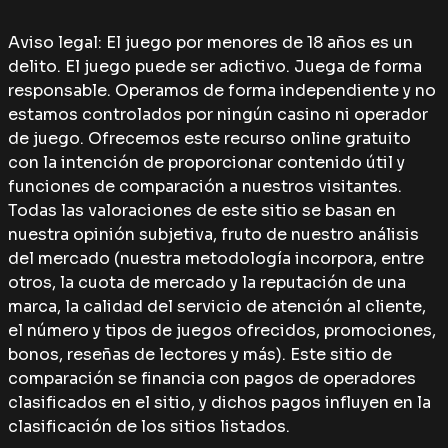
Aviso legal:
El juego por menores de 18 años es un
delito. El juego puede ser adictivo. Juega de forma
responsable. Operamos de forma independiente y no
estamos controlados por ningún casino ni operador
de juego. Ofrecemos este recurso online gratuito
con la intención de proporcionar contenido útil y
funciones de comparación a nuestros visitantes.
Todas las valoraciones de este sitio se basan en
nuestra opinión subjetiva, fruto de nuestro análisis
del mercado (nuestra metodología incorpora, entre
otros, la cuota de mercado y la reputación de una
marca, la calidad del servicio de atención al cliente,
el número y tipos de juegos ofrecidos, promociones,
bonos, reseñas de lectores y más). Este sitio de
comparación se financia con pagos de operadores
clasificados en el sitio, y dichos pagos influyen en la
clasificación de los sitios listados.