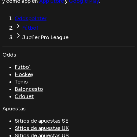
y como app en
App Store
y
Google Play
.
Oddspointer
Fútbol
Jupiler Pro League
Odds
Fútbol
Hockey
Tenis
Baloncesto
Críquet
Apuestas
Sitios de apuestas SE
Sitios de apuestas UK
Sitios de apuestas US