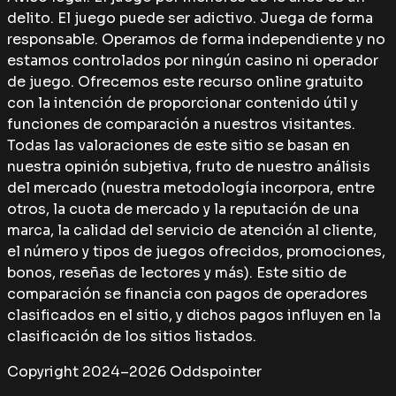
delito. El juego puede ser adictivo. Juega de forma
responsable. Operamos de forma independiente y no
estamos controlados por ningún casino ni operador
de juego. Ofrecemos este recurso online gratuito
con la intención de proporcionar contenido útil y
funciones de comparación a nuestros visitantes.
Todas las valoraciones de este sitio se basan en
nuestra opinión subjetiva, fruto de nuestro análisis
del mercado (nuestra metodología incorpora, entre
otros, la cuota de mercado y la reputación de una
marca, la calidad del servicio de atención al cliente,
el número y tipos de juegos ofrecidos, promociones,
bonos, reseñas de lectores y más). Este sitio de
comparación se financia con pagos de operadores
clasificados en el sitio, y dichos pagos influyen en la
clasificación de los sitios listados.
Copyright
2024–2026 Oddspointer