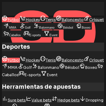
Fútbol
Hockey
Tenis
Baloncesto
Críquet
MMA
Golf
Balonmano
Béisbol
Boxeo
Caballos
E-sports
Event
Deportes
Fútbol
Hockey
Tenis
Baloncesto
Críquet
MMA
Golf
Balonmano
Béisbol
Boxeo
Caballos
E-sports
Event
Herramientas de apuestas
Sure bets
Value bets
Hedge bets
Dropping