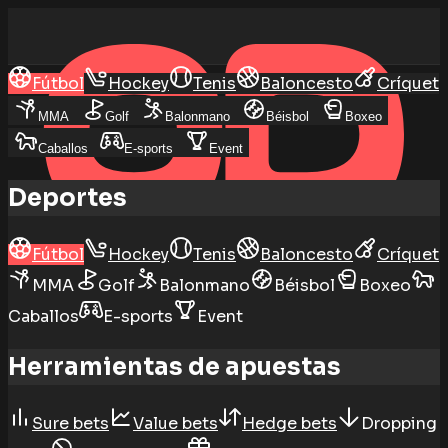
Fútbol
Hockey
Tenis
Baloncesto
Críquet
MMA
Golf
Balonmano
Béisbol
Boxeo
Caballos
E-sports
Event
Deportes
Fútbol
Hockey
Tenis
Baloncesto
Críquet
MMA
Golf
Balonmano
Béisbol
Boxeo
Caballos
E-sports
Event
Herramientas de apuestas
Sure bets
Value bets
Hedge bets
Dropping