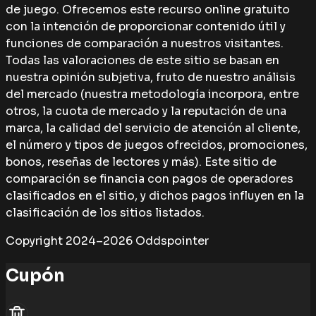
de juego. Ofrecemos este recurso online gratuito
con la intención de proporcionar contenido útil y
funciones de comparación a nuestros visitantes.
Todas las valoraciones de este sitio se basan en
nuestra opinión subjetiva, fruto de nuestro análisis
del mercado (nuestra metodología incorpora, entre
otros, la cuota de mercado y la reputación de una
marca, la calidad del servicio de atención al cliente,
el número y tipos de juegos ofrecidos, promociones,
bonos, reseñas de lectores y más). Este sitio de
comparación se financia con pagos de operadores
clasificados en el sitio, y dichos pagos influyen en la
clasificación de los sitios listados.
Copyright
2024–2026 Oddspointer
Cupón