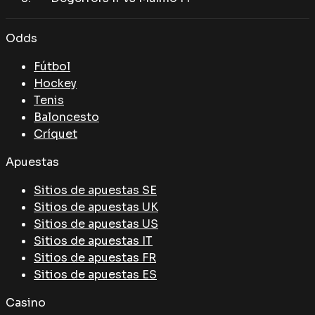
Odds
Fútbol
Hockey
Tenis
Baloncesto
Críquet
Apuestas
Sitios de apuestas SE
Sitios de apuestas UK
Sitios de apuestas US
Sitios de apuestas IT
Sitios de apuestas FR
Sitios de apuestas ES
Casino