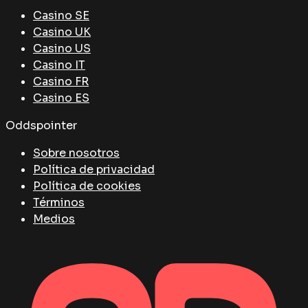
Casino SE
Casino UK
Casino US
Casino IT
Casino FR
Casino ES
Oddspointer
Sobre nosotros
Política de privacidad
Política de cookies
Términos
Medios