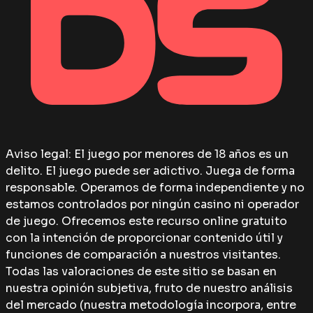
Aviso legal:
El juego por menores de 18 años es un
delito. El juego puede ser adictivo. Juega de forma
responsable. Operamos de forma independiente y no
estamos controlados por ningún casino ni operador
de juego. Ofrecemos este recurso online gratuito
con la intención de proporcionar contenido útil y
funciones de comparación a nuestros visitantes.
Todas las valoraciones de este sitio se basan en
nuestra opinión subjetiva, fruto de nuestro análisis
del mercado (nuestra metodología incorpora, entre