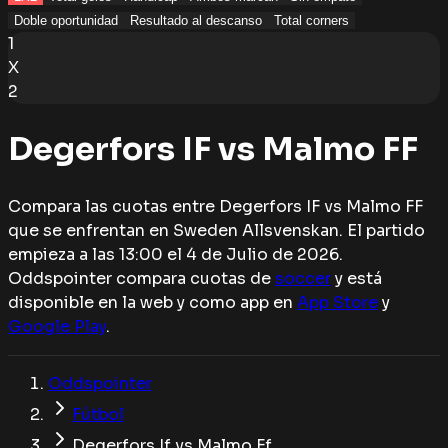
Doble oportunidad
Resultado al descanso
Total corners
1
X
2
Degerfors IF vs Malmo FF
Compara las cuotas entre Degerfors IF vs Malmo FF
que se enfrentan en Sweden Allsvenskan. El partido
empieza a las 13:00 el 4 de Julio de 2026.
Oddspointer compara cuotas de
soccer
y está
disponible en la web y como app en
App Store
y
Google Play
.
Oddspointer
Fútbol
Degerfors If vs Malmo Ff