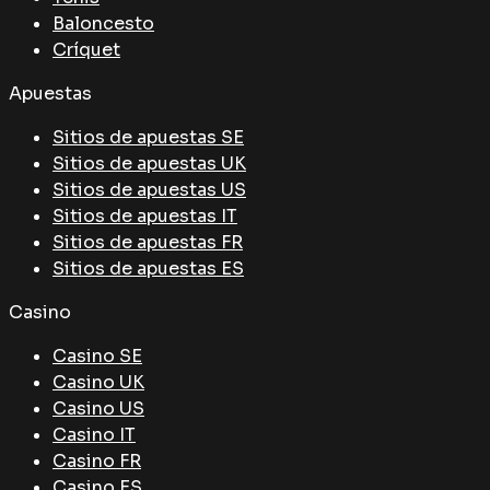
Baloncesto
Críquet
Apuestas
Sitios de apuestas SE
Sitios de apuestas UK
Sitios de apuestas US
Sitios de apuestas IT
Sitios de apuestas FR
Sitios de apuestas ES
Casino
Casino SE
Casino UK
Casino US
Casino IT
Casino FR
Casino ES