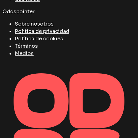
Oddspointer
Sobre nosotros
Política de privacidad
Política de cookies
Términos
Medios