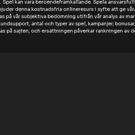
gt. Spel kan vara beroendeframkallande. Spela ansvarsful
rbjuder denna kostnadsfria onlineresurs i syfte att ge v
as på vår subjektiva bedömning utifrån vår analys av ma
ndsupport, antal och typer av spel, kampanjer, bonusa
s på sajten, och ersättningen påverkar rankningen av de