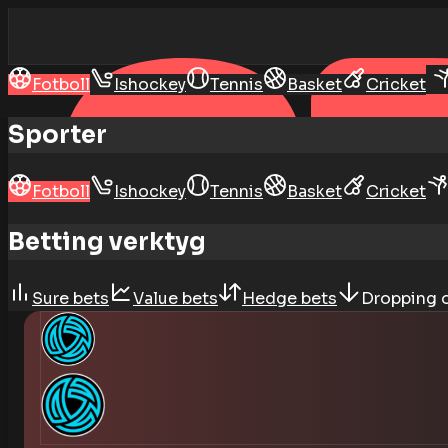
Fotboll
Ishockey
Tennis
Basket
Cricket
Sporter
Fotboll
Ishockey
Tennis
Basket
Cricket
Betting verktyg
Sure bets
Value bets
Hedge bets
Dropping 