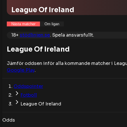
League Of Ireland
Nästa matcher
Om ligan
18+
stödlinjen.se
.
Spela ansvarsfullt
.
League Of Ireland
Odds
Betting
Casino
Media
Jämför oddsen inför alla kommande matcher i Leagu
Google Play
.
Konto
Oddspointer
Fotboll
League Of Ireland
Odds