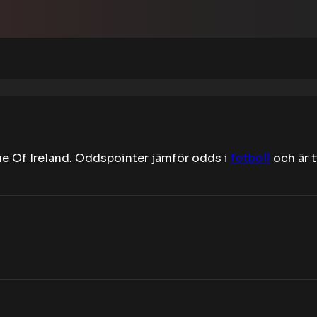
Oddspointer
e Of Ireland.
Oddspointer jämför odds i
fotboll
och är 