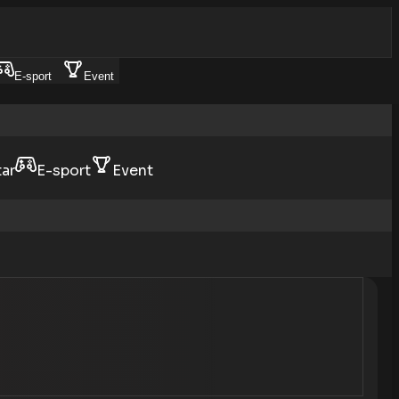
E-sport
Event
ar
E-sport
Event