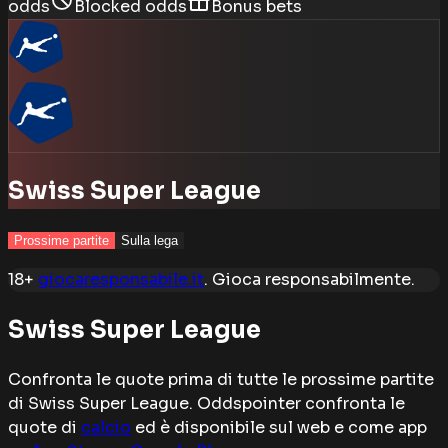
odds
Blocked odds
Bonus bets
Oddspointer
Quote
Scommesse
Casino
Media
Account
Swiss Super League
Prossime partite
Sulla lega
18+
giocaresponsabile.it
.
Gioca responsabilmente
.
Swiss Super League
Confronta le quote prima di tutte le prossime partite
di Swiss Super League.
Oddspointer confronta le
quote di
calcio
ed è disponibile sul web e come app