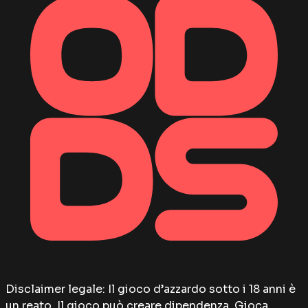
Disclaimer legale:
Il gioco d’azzardo sotto i 18 anni è
un reato. Il gioco può creare dipendenza. Gioca