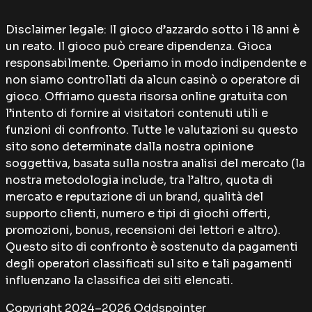
Disclaimer legale:
Il gioco d’azzardo sotto i 18 anni è
un reato. Il gioco può creare dipendenza. Gioca
responsabilmente. Operiamo in modo indipendente e
non siamo controllati da alcun casinò o operatore di
gioco. Offriamo questa risorsa online gratuita con
l’intento di fornire ai visitatori contenuti utili e
funzioni di confronto. Tutte le valutazioni su questo
sito sono determinate dalla nostra opinione
soggettiva, basata sulla nostra analisi del mercato (la
nostra metodologia include, tra l’altro, quota di
mercato e reputazione di un brand, qualità del
supporto clienti, numero e tipi di giochi offerti,
promozioni, bonus, recensioni dei lettori e altro).
Questo sito di confronto è sostenuto da pagamenti
degli operatori classificati sul sito e tali pagamenti
influenzano la classifica dei siti elencati.
Copyright
2024–2026 Oddspointer